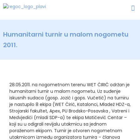
Humanitarni turnir u malom nogometu
2011.
28.05.2011. na nogometnom terenu WET ĆIRIĆ održan je
humanitarni turnir u malom nogometu. Uz suđenje
iskusnih sudaca (gosp. Jozić i gops. Vučetić) na turniru
je nastupilo 8 ekipa (WET Ćirić, Katalonci, Mladež HDZ-a,
Strojarski fakultet, Apex, PU Brodsko-Posavska , Vatreni i
Medvjedići (mladi SDP-a) te ekipa Matičević Centar –
koji su u odigrali revijalu utakmicu sa jednom
poraženom ekipom. Turnir je otvoren nogometnom
utakmicom između organizatora turnira – članova