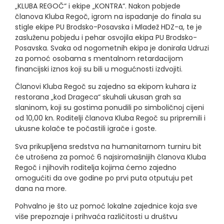
„KLUBA REGOČ“ i ekipe „KONTRA“. Nakon pobjede
članova Kluba Regoč, igrom na ispadanje do finala su
stigle ekipe PU Brodsko-Posavska i Mladež HDZ-a, te je
zasluženu pobjedu i pehar osvojila ekipa PU Brodsko-
Posavska. Svaka od nogometnih ekipa je donirala Udruzi
za pomoć osobama s mentalnom retardacijom
financijski iznos koji su bili u mogućnosti izdvojiti.
Članovi Kluba Regoč su zajedno sa ekipom kuhara iz
restorana „kod Drageca“ skuhali ukusan grah sa
slaninom, koji su gostima ponudili po simboličnoj cijeni
od 10,00 kn. Roditelji članova Kluba Regoč su pripremili i
ukusne kolače te počastili igrače i goste.
Sva prikupljena sredstva na humanitarnom turniru bit
će utrošena za pomoć 6 najsiromašnijih članova Kluba
Regoč i njihovih roditelja kojima ćemo zajedno
omogućiti da ove godine po prvi puta otputuju pet
dana na more.
Pohvalno je što uz pomoć lokalne zajednice koja sve
više prepoznaje i prihvaća različitosti u društvu