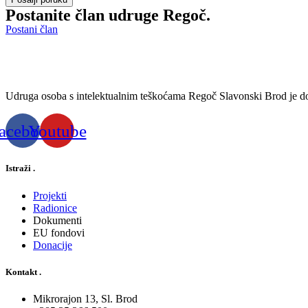
Postanite član udruge Regoč.
Postani član
Udruga osoba s intelektualnim teškoćama Regoč Slavonski Brod je dobr
acebook
Youtube
Istraži
.
Projekti
Radionice
Dokumenti
EU fondovi
Donacije
Kontakt
.
Mikrorajon 13, Sl. Brod