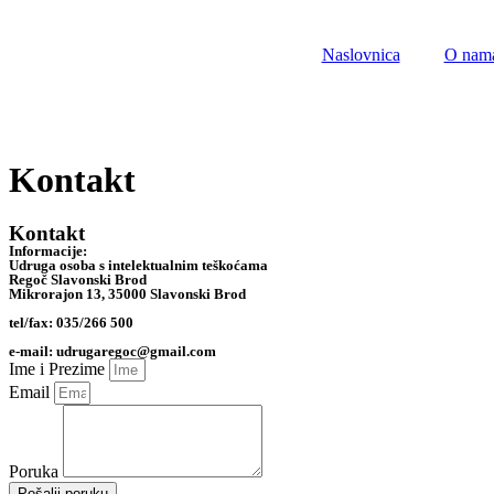
Skip
to
Naslovnica
O nam
content
Kontakt
Kontakt
Informacije:
Udruga osoba s intelektualnim teškoćama
Regoč Slavonski Brod
Mikrorajon 13, 35000 Slavonski Brod
tel/fax: 035/266 500
e-mail: udrugaregoc@gmail.com
Ime i Prezime
Email
Poruka
Pošalji poruku