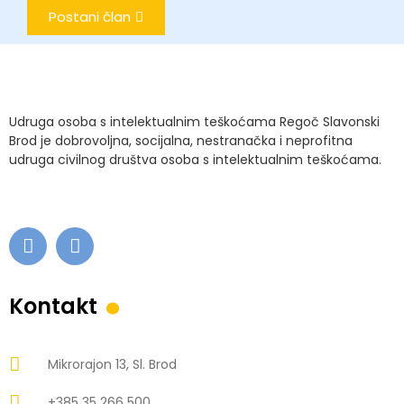
Postani član
Udruga osoba s intelektualnim teškoćama Regoč Slavonski
Brod je dobrovoljna, socijalna, nestranačka i neprofitna
udruga civilnog društva osoba s intelektualnim teškoćama.
.
Kontakt
Mikrorajon 13, Sl. Brod
+385 35 266 500