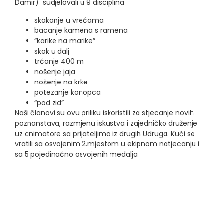
Damir) sudjelovali u 9 disciplina
skakanje u vrećama
bacanje kamena s ramena
“karike na marike”
skok u dalj
trčanje 400 m
nošenje jaja
nošenje na krke
potezanje konopca
“pod zid”
Naši članovi su ovu priliku iskoristili za stjecanje novih
poznanstava, razmjenu iskustva i zajedničko druženje
uz animatore sa prijateljima iz drugih Udruga. Kući se
vratili sa osvojenim 2.mjestom u ekipnom natjecanju i
sa 5 pojedinačno osvojenih medalja.