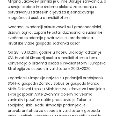
Mirjana Jakovčev primila je u ime Udruge zahvalnicu, a
u svoje osobno ime srebrnu plaketu za suradnju u
ostvarivanju strateških ciljeva za izjednačavanje
mogućnosti osoba s invaliditetom.
Svečanoj akademiji prisustvovali su i gradonačelnici,
državni tajnici, župani te ostali dužnosnici a sudionike
svečane akademije pozdravila je i predsjednica
Hrvatske Vlade gospođa Jadranka Kosor.
Od 28.-30.10.2011. godine u hotelu „Holiday” održan je
XVI. Hrvatski Simpozij osoba s invaliditetom o temi
Konvencija o pravima osoba s invaliditetom i Europska
Strategija za osobe s invaliditetom 2010.-2020.
Organiziciji Simpozija najviše su pridonijeli predsjednik
SOIH-a gospodin Zorislav Bobuš te gospođa Marica
Mirić. Državni tajnik u Ministarstvu zdravstva i socijalne
skrbi gospodin Ante Zvonimir Golem na veoma
zanimljiv i poučan način predstavio je Zakon o
socijalnoj skrbi. Radu simpozija pridonijela je i
pravobraniteljica za osobe s invaliditetom gospođa
Anka Slonjšak. Simpoziju su također nazočili i gosti iz