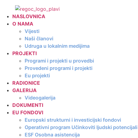
Skip
to
NASLOVNICA
content
O NAMA
Vijesti
Naši članovi
Udruga u lokalnim medijima
PROJEKTI
Programi i projekti u provedbi
Provedeni programi i projekti
Eu projekti
RADIONICE
GALERIJA
Videogalerija
DOKUMENTI
EU FONDOVI
Europski strukturni i investicijski fondovi
Operativni program Učinkoviti ljudski potencija
ESF Osobna asistencija