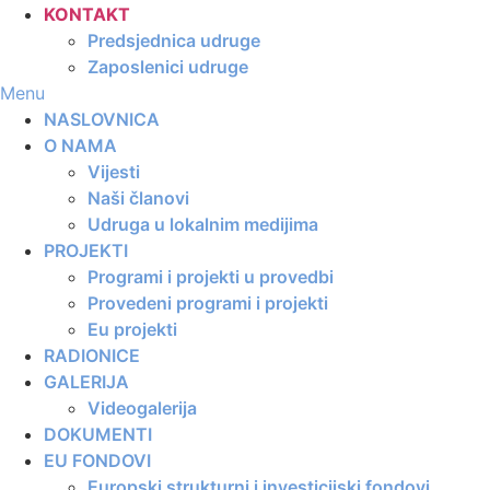
KONTAKT
Predsjednica udruge
Zaposlenici udruge
Menu
NASLOVNICA
O NAMA
Vijesti
Naši članovi
Udruga u lokalnim medijima
PROJEKTI
Programi i projekti u provedbi
Provedeni programi i projekti
Eu projekti
RADIONICE
GALERIJA
Videogalerija
DOKUMENTI
EU FONDOVI
Europski strukturni i investicijski fondovi