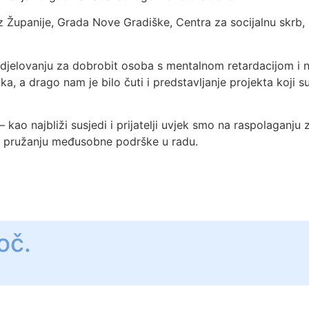
z Županije, Grada Nove Gradiške, Centra za socijalnu skrb, b
elovanju za dobrobit osoba s mentalnom retardacijom i njih
ka, a drago nam je bilo čuti i predstavljanje projekta koji s
 kao najbliži susjedi i prijatelji uvjek smo na raspolaganj
a i pružanju međusobne podrške u radu.
oč.