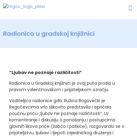
Radionica u gradskoj knjižnici
“Ljubav ne poznaje različitosti”
Radionica u Gradskoj knjižnici je ovaj puta prošla u
pravom valentinovskom i prijateljskom ozračju.
Voditeljica radionice gđa. Ružica Bogovečki je
Regočevcima vrlo slikovito predstavila i ispričala
poučnu priču „ljubav ne poznaje različitosti“. Uz
komentiranje i diskusiju o ponašanju i postupcima
glavnih likova priče (žabca i patkice), razgovaralo se o
prijateljstvu, ljubavi i ljepoti zajedničkog druženja i