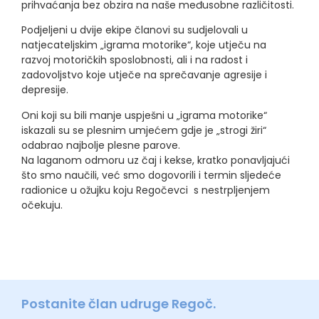
prihvaćanja bez obzira na naše međusobne različitosti.
Podjeljeni u dvije ekipe članovi su sudjelovali u
natjecateljskim „igrama motorike“, koje utječu na
razvoj motoričkih sposlobnosti, ali i na radost i
zadovoljstvo koje utječe na sprečavanje agresije i
depresije.
Oni koji su bili manje uspješni u „igrama motorike“
iskazali su se plesnim umjećem gdje je „strogi žiri“
odabrao najbolje plesne parove.
Na laganom odmoru uz čaj i kekse, kratko ponavljajući
što smo naučili, već smo dogovorili i termin sljedeće
radionice u ožujku koju Regočevci s nestrpljenjem
očekuju.
Postanite član udruge Regoč.