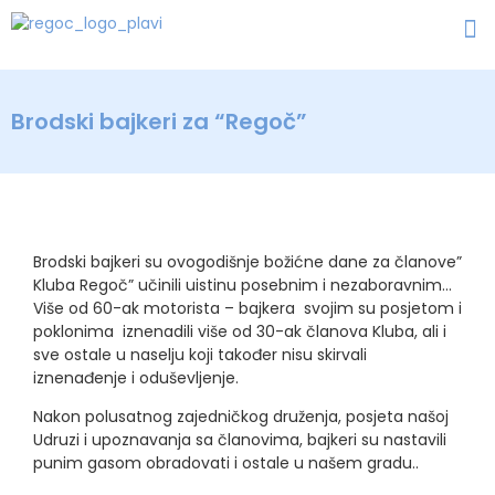
Brodski bajkeri za “Regoč”
Brodski bajkeri su ovogodišnje božićne dane za članove”
Kluba Regoč” učinili uistinu posebnim i nezaboravnim…
Više od 60-ak motorista – bajkera svojim su posjetom i
poklonima iznenadili više od 30-ak članova Kluba, ali i
sve ostale u naselju koji također nisu skirvali
iznenađenje i oduševljenje.
Nakon polusatnog zajedničkog druženja, posjeta našoj
Udruzi i upoznavanja sa članovima, bajkeri su nastavili
punim gasom obradovati i ostale u našem gradu..