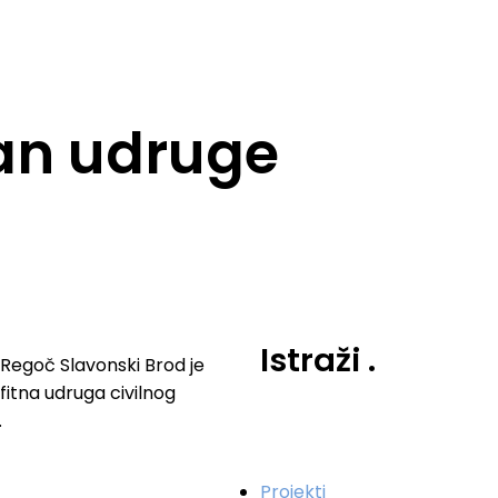
lan udruge
Istraži
.
Regoč Slavonski Brod je
fitna udruga civilnog
.
Projekti