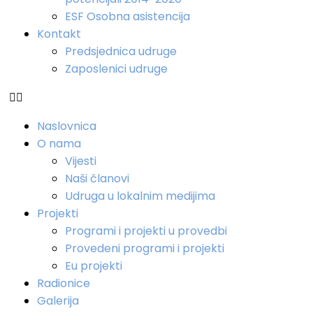
ESF Osobna asistencija
Kontakt
Predsjednica udruge
Zaposlenici udruge
Naslovnica
O nama
Vijesti
Naši članovi
Udruga u lokalnim medijima
Projekti
Programi i projekti u provedbi
Provedeni programi i projekti
Eu projekti
Radionice
Galerija