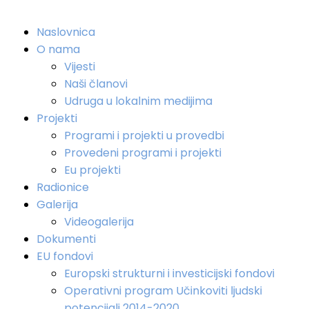
Naslovnica
O nama
Vijesti
Naši članovi
Udruga u lokalnim medijima
Projekti
Programi i projekti u provedbi
Provedeni programi i projekti
Eu projekti
Radionice
Galerija
Videogalerija
Dokumenti
EU fondovi
Europski strukturni i investicijski fondovi
Operativni program Učinkoviti ljudski
potencijali 2014-2020