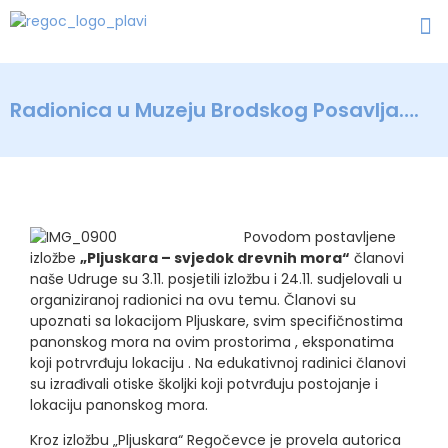
Radionica u Muzeju Brodskog Posavlja….
Povodom postavljene
izložbe
„Pljuskara – svjedok drevnih mora“
članovi
naše Udruge su 3.11. posjetili izložbu i 24.11. sudjelovali u
organiziranoj radionici na ovu temu. Članovi su
upoznati sa lokacijom Pljuskare, svim specifičnostima
panonskog mora na ovim prostorima , eksponatima
koji potrvrđuju lokaciju . Na edukativnoj radinici članovi
su izrađivali otiske školjki koji potvrđuju postojanje i
lokaciju panonskog mora.
Kroz izložbu „Pljuskara“ Regočevce je provela autorica