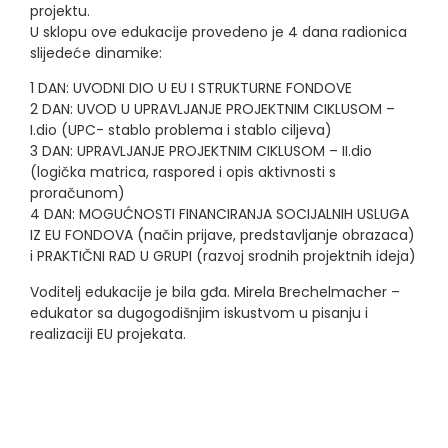
projektu.
U sklopu ove edukacije provedeno je 4 dana radionica
slijedeće dinamike:
1 DAN: UVODNI DIO U EU I STRUKTURNE FONDOVE
2 DAN: UVOD U UPRAVLJANJE PROJEKTNIM CIKLUSOM –
I.dio (UPC- stablo problema i stablo ciljeva)
3 DAN: UPRAVLJANJE PROJEKTNIM CIKLUSOM – II.dio
(logička matrica, raspored i opis aktivnosti s
proračunom)
4 DAN: MOGUĆNOSTI FINANCIRANJA SOCIJALNIH USLUGA
IZ EU FONDOVA (način prijave, predstavljanje obrazaca)
i PRAKTIČNI RAD U GRUPI (razvoj srodnih projektnih ideja)
Voditelj edukacije je bila gđa. Mirela Brechelmacher –
edukator sa dugogodišnjim iskustvom u pisanju i
realizaciji EU projekata.