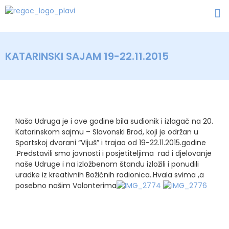
KATARINSKI SAJAM 19-22.11.2015
Naša Udruga je i ove godine bila sudionik i izlagač na 20.
Katarinskom sajmu – Slavonski Brod, koji je održan u
Sportskoj dvorani “Vijuš” i trajao od 19-22.11.2015.godine
.Predstavili smo javnosti i posjetiteljima rad i djelovanje
naše Udruge i na izložbenom štandu izložili i ponudili
uradke iz kreativnih Božićnih radionica..Hvala svima ,a
posebno našim Volonterima