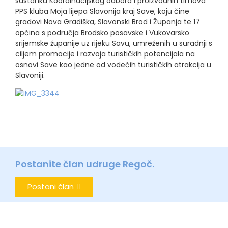
sastanku Koordinacijskog odbora i proizvodnih timova
PPS kluba Moja lijepa Slavonija kraj Save, koju čine
gradovi Nova Gradiška, Slavonski Brod i Županja te 17
općina s područja Brodsko posavske i Vukovarsko
srijemske županije uz rijeku Savu, umreženih u suradnji s
ciljem promocije i razvoja turističkih potencijala na
osnovi Save kao jedne od vodećih turističkih atrakcija u
Slavoniji.
Postanite član udruge Regoč.
Postani član