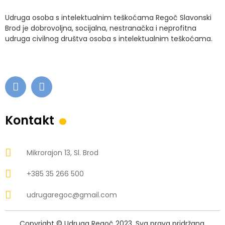
Udruga osoba s intelektualnim teškoćama Regoč Slavonski
Brod je dobrovoljna, socijalna, nestranačka i neprofitna
udruga civilnog društva osoba s intelektualnim teškoćama.
.
Kontakt
Mikrorajon 13, Sl. Brod
+385 35 266 500
udrugaregoc@gmail.com
Copyright © Udruga Regoč 2023. Sva prava pridržana.