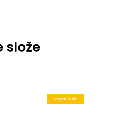
e slože
Postani član