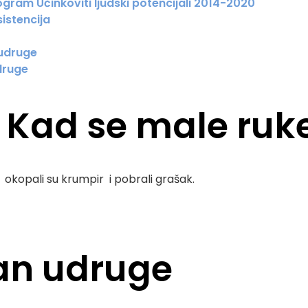
gram Učinkoviti ljudski potencijali 2014-2020
istencija
 udruge
druge
. Kad se male ruk
 okopali su krumpir i pobrali grašak.
lan udruge