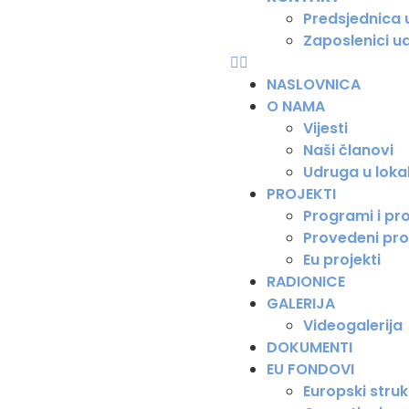
Predsjednica
Zaposlenici u
NASLOVNICA
O NAMA
Vijesti
Naši članovi
Udruga u loka
PROJEKTI
Programi i pro
Provedeni pro
Eu projekti
RADIONICE
GALERIJA
Videogalerija
DOKUMENTI
EU FONDOVI
Europski strukt