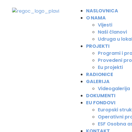
NASLOVNICA
O NAMA
Vijesti
Naši članovi
Udruga u loka
PROJEKTI
Programi i pro
Provedeni pro
Eu projekti
RADIONICE
GALERIJA
Videogalerija
DOKUMENTI
EU FONDOVI
Europski strukt
Operativni pro
ESF Osobna as
KONTAKT