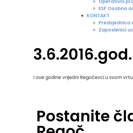
Operativni pro
ESF Osobna as
KONTAKT
Predsjednica
Zaposlenici u
3.6.2016.god
I ove godine vrijedni Regočevci u svom vrtu
Postanite č
Regoč.