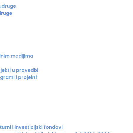
 udruge
druge
lnim medijima
jekti u provedbi
grami i projekti
urni i investicijski fondovi