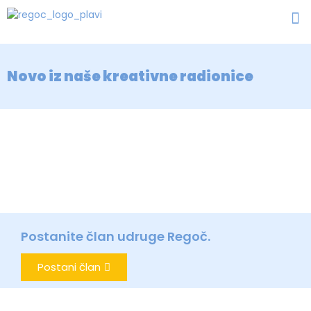
Novo iz naše kreativne radionice
Postanite član udruge Regoč.
Postani član