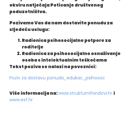
okviru natječaja Poticanje društvenog
poduzetništva.
Pozivamo Vas da nam dostavite ponudu za
sljedeću uslugu:
Radionica psihosocijalne potpore za
roditelje
Radionica za psihosocijalno osnaživanje
osoba s intelektualnim teškoćama
Tekst poziva se nalazi na poveznici:
Poziv za dostavu ponuda_edukac_psihosoc
Više informacija na:
www.strukturnifondovi.hr
i
www.esf.hr