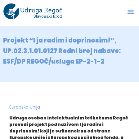
Projekt “I ja radim i doprinosim!”,
UP.02.3.1.01.0127 Redni broj nabave:
ESF/DP REGOČ/usluga EP-2-1-2
Europska unija
Udruga osoba s intelektualnim teškoćama Regoč
provodi projekt pod nazivom I ja radim i
doprinosim! koji je sufinanciran od strane
Europske unije iz Europskog socijalnog fonda, u