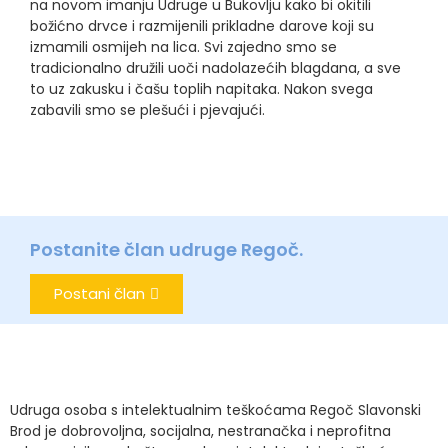
na novom imanju Udruge u Bukovlju kako bi okitili
božićno drvce i razmijenili prikladne darove koji su
izmamili osmijeh na lica. Svi zajedno smo se
tradicionalno družili uoči nadolazećih blagdana, a sve
to uz zakusku i čašu toplih napitaka. Nakon svega
zabavili smo se plešući i pjevajući.
Postanite član udruge Regoč.
Postani član
Udruga osoba s intelektualnim teškoćama Regoč Slavonski
Brod je dobrovoljna, socijalna, nestranačka i neprofitna