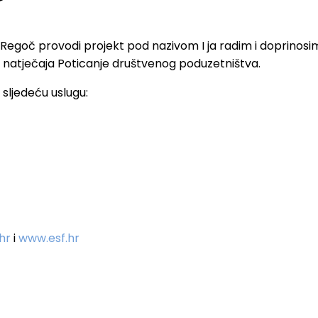
goč provodi projekt pod nazivom I ja radim i doprinosim!
ru natječaja Poticanje društvenog poduzetništva.
sljedeću uslugu:
.hr
i
www.esf.hr