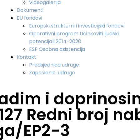
Videogalerija
Dokumenti
EU fondovi
Europski strukturni i investicijski fondovi
Operativni program Učinkoviti ljudski
potencijali 2014-2020
ESF Osobna asistencija
Kontakt
Predsjednica udruge
Zaposlenici udruge
 radim i doprinosi
0127 Redni broj n
ga/EP2-3