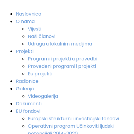
Naslovnica
O nama
Vijesti
Naši članovi
Udruga u lokalnim medijima
Projekti
Programi i projekti u provedbi
Provedeni programi i projekti
Eu projekti
Radionice
Galerija
Videogalerija
Dokumenti
EU fondovi
Europski strukturni i investicijski fondovi
Operativni program Učinkoviti ljudski
potencijali 2014-2020