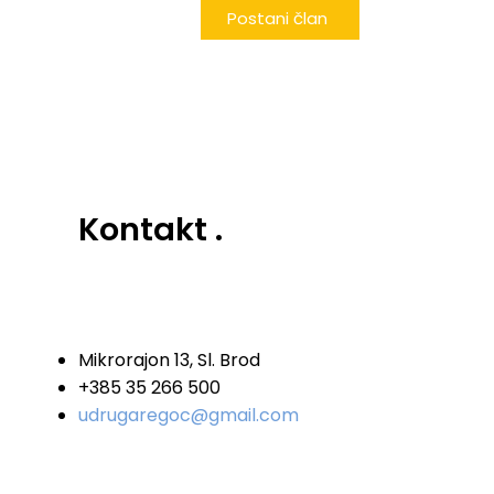
Postani član
Kontakt
.
Mikrorajon 13, Sl. Brod
+385 35 266 500
udrugaregoc@gmail.com