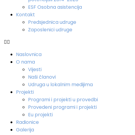
ESF Osobna asistencija
Kontakt
Predsjednica udruge
Zaposlenici udruge
Naslovnica
O nama
Vijesti
Naši članovi
Udruga u lokalnim medijima
Projekti
Programi i projekti u provedbi
Provedeni programi i projekti
Eu projekti
Radionice
Galerija