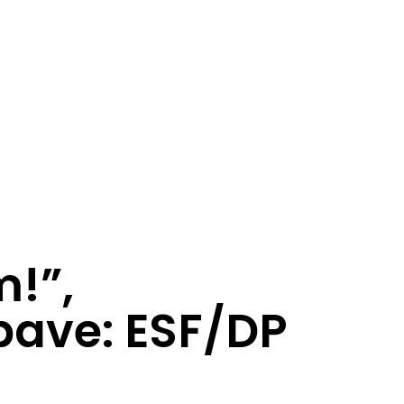
m!”,
abave: ESF/DP