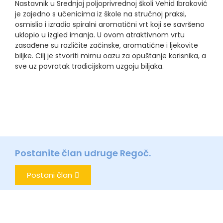
Nastavnik u Srednjoj poljoprivrednoj školi Vehid Ibraković
je zajedno s učenicima iz škole na stručnoj praksi,
osmislio i izradio spiralni aromatični vrt koji se savršeno
uklopio u izgled imanja. U ovom atraktivnom vrtu
zasađene su različite začinske, aromatične i ljekovite
biljke. Cilj je stvoriti mirnu oazu za opuštanje korisnika, a
sve uz povratak tradicijskom uzgoju biljaka.
Postanite član udruge Regoč.
Postani član