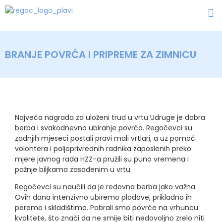
BRANJE POVRĆA I PRIPREME ZA ZIMNICU
Najveća nagrada za uloženi trud u vrtu Udruge je dobra
berba i svakodnevno ubiranje povrća. Regočevci su
zadnjih mjeseci postali pravi mali vrtlari, a uz pomoć
volontera i poljoprivrednih radnika zaposlenih preko
mjere javnog rada HZZ-a pružili su puno vremena i
pažnje biljkama zasađenim u vrtu.
Regočevci su naučili da je redovna berba jako važna.
Ovih dana intenzivno ubiremo plodove, prikladno ih
peremo i skladištimo. Pobrali smo povrće na vrhuncu
kvalitete, što znači da ne smije biti nedovoljno zrelo niti