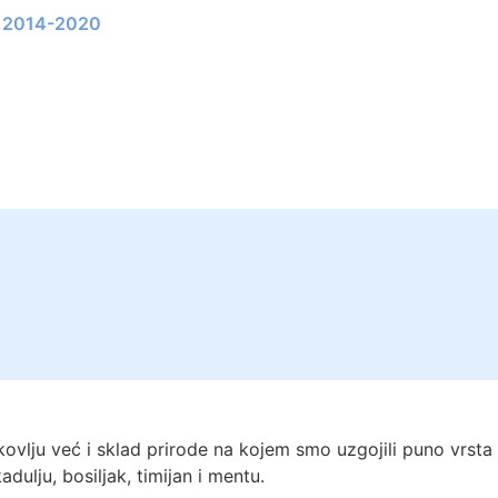
li 2014-2020
kovlju već i sklad prirode na kojem smo uzgojili puno vrst
dulju, bosiljak, timijan i mentu.