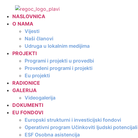
Skip
to
NASLOVNICA
content
O NAMA
Vijesti
Naši članovi
Udruga u lokalnim medijima
PROJEKTI
Programi i projekti u provedbi
Provedeni programi i projekti
Eu projekti
RADIONICE
GALERIJA
Videogalerija
DOKUMENTI
EU FONDOVI
Europski strukturni i investicijski fondovi
Operativni program Učinkoviti ljudski potencija
ESF Osobna asistencija