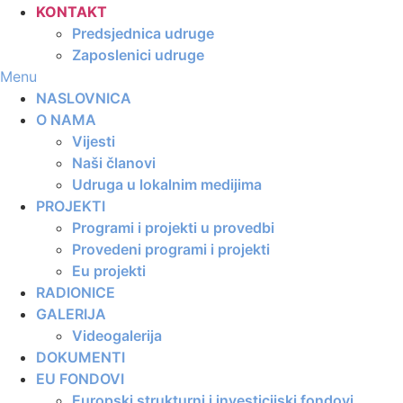
KONTAKT
Predsjednica udruge
Zaposlenici udruge
Menu
NASLOVNICA
O NAMA
Vijesti
Naši članovi
Udruga u lokalnim medijima
PROJEKTI
Programi i projekti u provedbi
Provedeni programi i projekti
Eu projekti
RADIONICE
GALERIJA
Videogalerija
DOKUMENTI
EU FONDOVI
Europski strukturni i investicijski fondovi