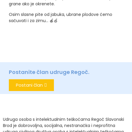
grane ako je okrenete.
Osim slasne pite od jabuka, ubrane plodove ćemo
sačuvati i za zimu…
🍎
🍏
Postanite član udruge Regoč.
Postani član
Udruga osoba s intelektualnim teškoćama Regoč Slavonski
Brod je dobrovoljna, socijalna, nestranačka i neprofitna
udruga civilnog društva osoba s intelektualnim teškoćama.