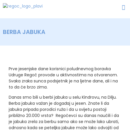
BERBA JABUKA
Prve jesenjske dane korisnici poludnevnog boravka
Udruge Regoč provode u aktivnostima na otvorenom.
Svaka zraka sunca podsjetnik je na ljetne dane, ali i na
to da će brzo zima.
Danas smo bili u berbi jabuka u selu Kindrovu, na Dilju.
Berba jabuka važan je događaj u jesen. Znate li da
jabuka pripada porodici ruža i da u svijetu postoji
približno 20.000 vrsta? Regočevci su danas naučili i da
je jabuka zrela za berbu samo ako se može lako ubrati,
odnosno kada se
peteljka jabuke može lako odvojiti od