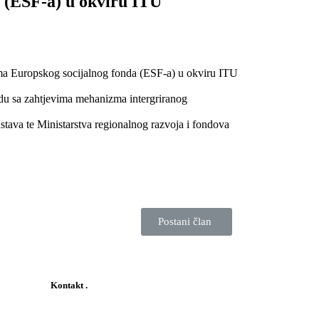
a (ESF-a) u okviru ITU
vima Europskog socijalnog fonda (ESF-a) u okviru ITU
ladu sa zahtjevima mehanizma intergriranog
stava te Ministarstva regionalnog razvoja i fondova
Postani član
Kontakt
.