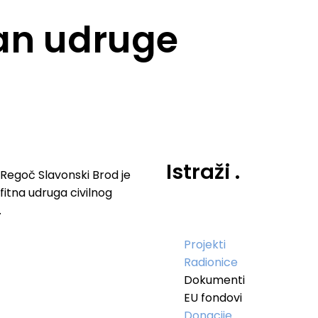
lan udruge
Istraži
.
Regoč Slavonski Brod je
fitna udruga civilnog
.
Projekti
Radionice
Dokumenti
EU fondovi
Donacije