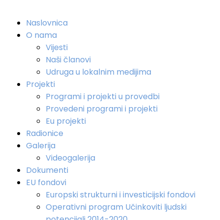
Naslovnica
O nama
Vijesti
Naši članovi
Udruga u lokalnim medijima
Projekti
Programi i projekti u provedbi
Provedeni programi i projekti
Eu projekti
Radionice
Galerija
Videogalerija
Dokumenti
EU fondovi
Europski strukturni i investicijski fondovi
Operativni program Učinkoviti ljudski
potencijali 2014-2020