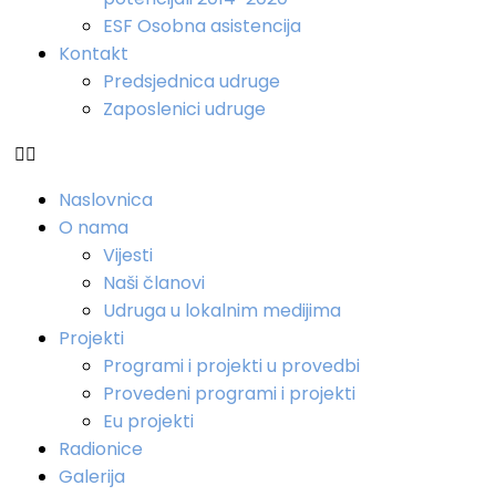
ESF Osobna asistencija
Kontakt
Predsjednica udruge
Zaposlenici udruge
Naslovnica
O nama
Vijesti
Naši članovi
Udruga u lokalnim medijima
Projekti
Programi i projekti u provedbi
Provedeni programi i projekti
Eu projekti
Radionice
Galerija