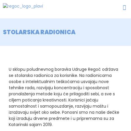
STOLARSKA RADIONICA
U sklopu poludnevnog boravka Udruge Regoč održava
se stolarska radionica za korisnike. Na radionicama
osobe s intelektualnim teškoćama usvajaju nove
tehnike rada, razvijaju koncentraciju i sposobnost
pronalaženja metode koju će prilagoditi sebi, a sve s
ciljem poticanja kreativnosti. Korisnici jačaju
samostalnost i samopouzdanje, razvijaju maštu i
izražavaju svijet oko sebe. Ponosni smo na naše dečke
koji izrađuju drvene predmete i u pripremama su za
Katarinski sajam 2019.