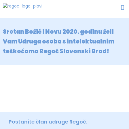
Sretan Božić i Novu 2020. godinu želi
Vam Udruga osoba s intelektualnim
teškoćama Regoč Slavonski Brod!
Postanite član udruge Regoč.