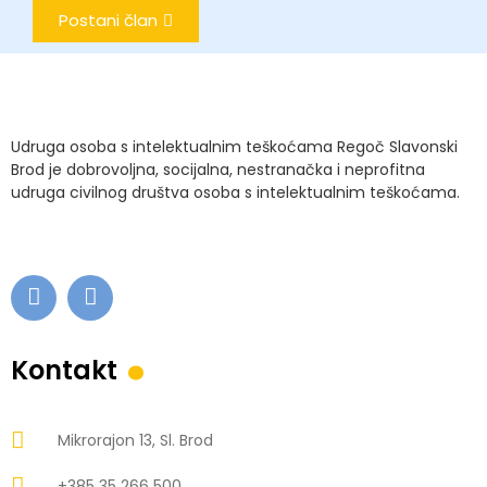
Postani član
Udruga osoba s intelektualnim teškoćama Regoč Slavonski
Brod je dobrovoljna, socijalna, nestranačka i neprofitna
udruga civilnog društva osoba s intelektualnim teškoćama.
.
Kontakt
Mikrorajon 13, Sl. Brod
+385 35 266 500