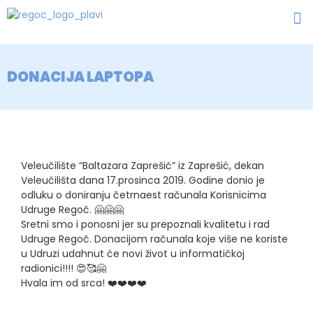
DONACIJA LAPTOPA
Veleučilište “Baltazara Zaprešić” iz Zaprešić, dekan
Veleučilišta dana 17.prosinca 2019. Godine donio je
odluku o doniranju četrnaest računala Korisnicima
Udruge Regoč.
🤗
🤗
🤗
Sretni smo i ponosni jer su prepoznali kvalitetu i rad
Udruge Regoč. Donacijom računala koje više ne koriste
u Udruzi udahnut će novi život u informatičkoj
radionici!!!!
😍
🥰
🤗
Hvala im od srca!
❤️
❤️
❤️
❤️