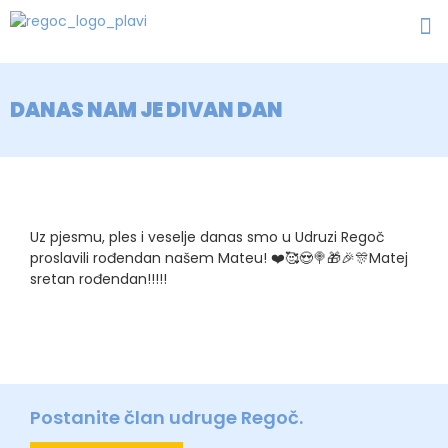
DANAS NAM JE DIVAN DAN
Uz pjesmu, ples i veselje danas smo u Udruzi Regoč
proslavili rođendan našem Mateu!
❤️
🥰
😍
🍭
🎁
🎉
🎊
Matej
sretan rođendan!!!!!
Postanite član udruge Regoč.