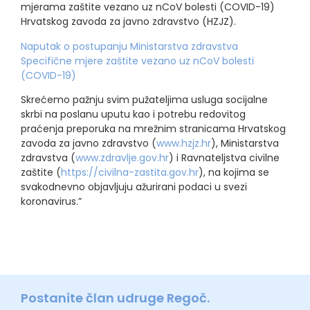
mjerama zaštite vezano uz nCoV bolesti (COVID-19)
Hrvatskog zavoda za javno zdravstvo (HZJZ).
Naputak o postupanju Ministarstva zdravstva
Specifične mjere zaštite vezano uz nCoV bolesti
(COVID-19)
Skrećemo pažnju svim pužateljima usluga socijalne
skrbi na poslanu uputu kao i potrebu redovitog
praćenja preporuka na mrežnim stranicama Hrvatskog
zavoda za javno zdravstvo (
www.hzjz.hr
), Ministarstva
zdravstva (
www.zdravlje.gov.hr
) i Ravnateljstva civilne
zaštite (
https://civilna-zastita.gov.hr
), na kojima se
svakodnevno objavljuju ažurirani podaci u svezi
koronavirus.”
Postanite član udruge Regoč.