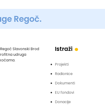
uge Regoč.
.
Istraži
Regoč Slavonski Brod
profitna udruga
eškoćama.
Projekti
Radionice
Dokumenti
EU fondovi
Donacije