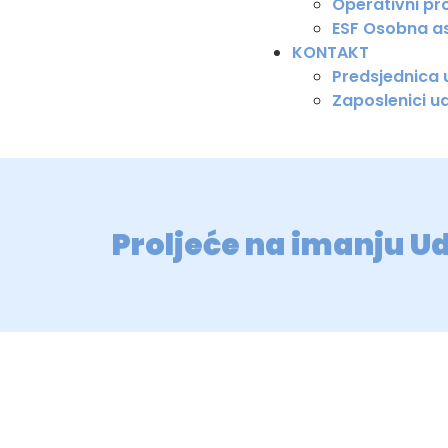
Operativni pro
ESF Osobna as
KONTAKT
Predsjednica
Zaposlenici u
Proljeće na imanju U