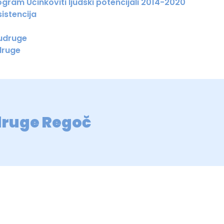
gram Učinkoviti ljudski potencijali 2014-2020
istencija
 udruge
druge
druge Regoč