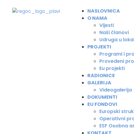
NASLOVNICA
O NAMA
Vijesti
Naši članovi
Udruga u loka
PROJEKTI
Programi i pro
Provedeni pro
Eu projekti
RADIONICE
GALERIJA
Videogalerija
DOKUMENTI
EU FONDOVI
Europski strukt
Operativni pro
ESF Osobna as
KONTAKT