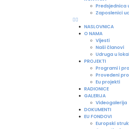
Predsjednica
Zaposlenici u
NASLOVNICA
O NAMA
Vijesti
Naši članovi
Udruga u loka
PROJEKTI
Programi i pro
Provedeni pro
Eu projekti
RADIONICE
GALERIJA
Videogalerija
DOKUMENTI
EU FONDOVI
Europski strukt