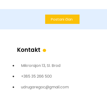
Postani član
.
Kontakt
Mikrorajon 13, Sl. Brod
+385 35 266 500
udrugaregoc@gmail.com