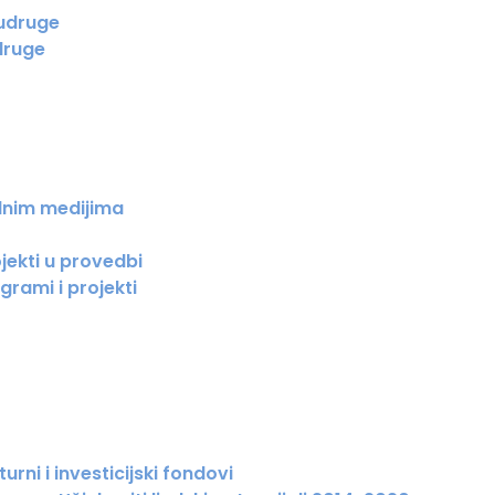
 udruge
druge
lnim medijima
jekti u provedbi
grami i projekti
urni i investicijski fondovi