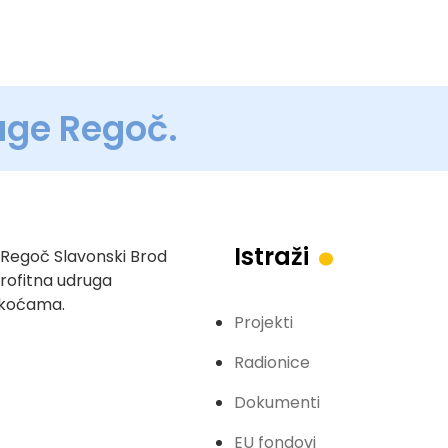
uge Regoč.
.
Istraži
Regoč Slavonski Brod
profitna udruga
eškoćama.
Projekti
Radionice
Dokumenti
EU fondovi