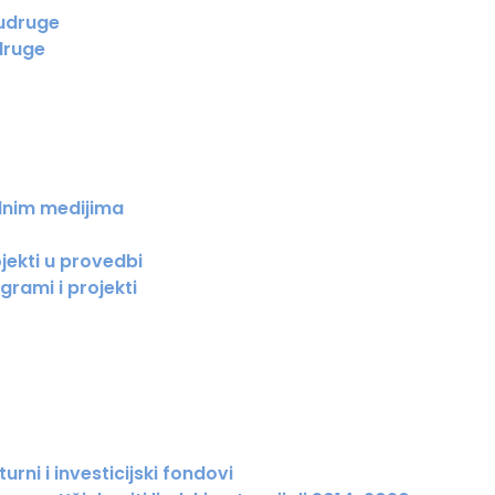
 udruge
druge
lnim medijima
jekti u provedbi
grami i projekti
urni i investicijski fondovi