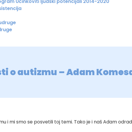
gram Učinkoviti ljudski potencijali 2014-2020
istencija
 udruge
druge
osti o autizmu – Adam Komes
 i mi smo se posvetili toj temi. Tako je i naš Adam odradio