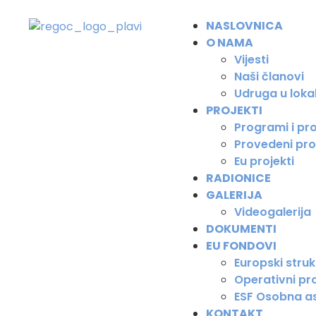
NASLOVNICA
O NAMA
Vijesti
Naši članovi
Udruga u loka
PROJEKTI
Programi i pro
Provedeni pro
Eu projekti
RADIONICE
GALERIJA
Videogalerija
DOKUMENTI
EU FONDOVI
Europski strukt
Operativni pro
ESF Osobna as
KONTAKT