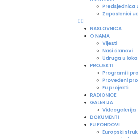
Predsjednica
Zaposlenici u
NASLOVNICA
O NAMA
Vijesti
Naši članovi
Udruga u loka
PROJEKTI
Programi i pro
Provedeni pro
Eu projekti
RADIONICE
GALERIJA
Videogalerija
DOKUMENTI
EU FONDOVI
Europski strukt