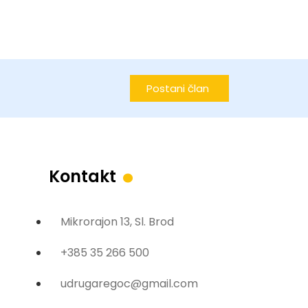
Postani član
.
Kontakt
Mikrorajon 13, Sl. Brod
+385 35 266 500
udrugaregoc@gmail.com