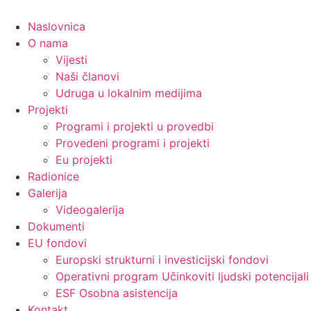
Skip
to
Naslovnica
content
O nama
Vijesti
Naši članovi
Udruga u lokalnim medijima
Projekti
Programi i projekti u provedbi
Provedeni programi i projekti
Eu projekti
Radionice
Galerija
Videogalerija
Dokumenti
EU fondovi
Europski strukturni i investicijski fondovi
Operativni program Učinkoviti ljudski potencija
ESF Osobna asistencija
Kontakt