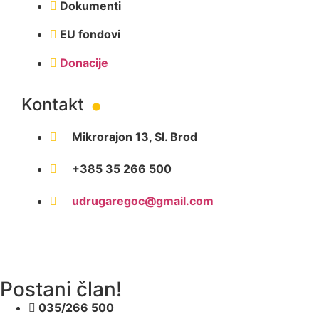
Dokumenti
EU fondovi
.
Donacije
Kontakt
Mikrorajon 13, Sl. Brod
+385 35 266 500
udrugaregoc@gmail.com
Postani član!
035/266 500