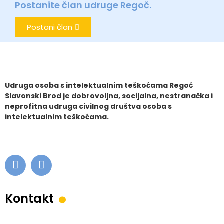
Postanite član udruge Regoč.
Postani član
Udruga osoba s intelektualnim teškoćama Regoč
Slavonski Brod je dobrovoljna, socijalna, nestranačka i
neprofitna udruga civilnog društva osoba s
intelektualnim teškoćama.
.
Kontakt