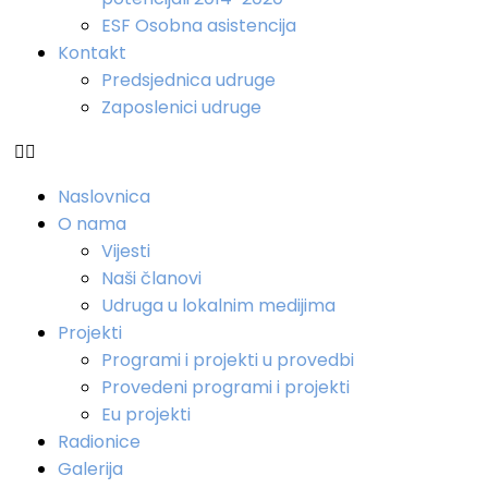
ESF Osobna asistencija
Kontakt
Predsjednica udruge
Zaposlenici udruge
Naslovnica
O nama
Vijesti
Naši članovi
Udruga u lokalnim medijima
Projekti
Programi i projekti u provedbi
Provedeni programi i projekti
Eu projekti
Radionice
Galerija