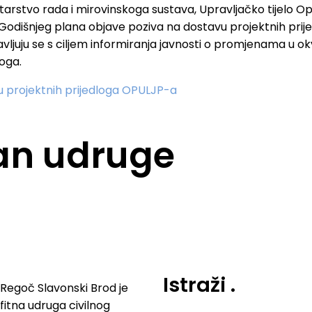
istarstvo rada i mirovinskoga sustava, Upravljačko tijelo 
ene Godišnjeg plana objave poziva na dostavu projektnih pri
vljuju se s ciljem informiranja javnosti o promjenama u ok
oga.
u projektnih prijedloga OPULJP-a
lan udruge
Istraži
.
Regoč Slavonski Brod je
fitna udruga civilnog