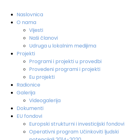
Naslovnica
O nama
Vijesti
Naši članovi
Udruga u lokalnim medijima
Projekti
Programi i projekti u provedbi
Provedeni programi i projekti
Eu projekti
Radionice
Galerija
Videogalerija
Dokumenti
EU fondovi
Europski strukturni i investicijski fondovi
Operativni program Učinkoviti ljudski
potencijali 2014-2020