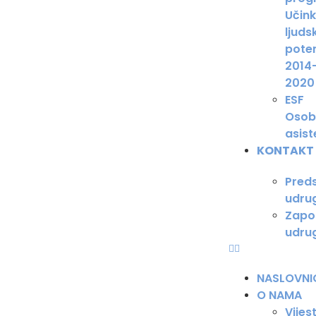
Učink
ljudsk
poten
2014
2020
ESF
Osob
asist
KONTAKT
Pred
udru
Zapos
udru
NASLOVNI
O NAMA
Vijest