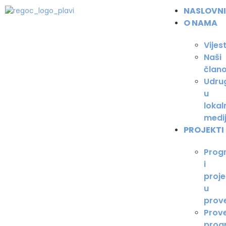
NASLOVN
O NAMA
Vijest
Naši
člano
Udru
u
lokal
medi
PROJEKTI
Prog
i
proje
u
prov
Prov
prog