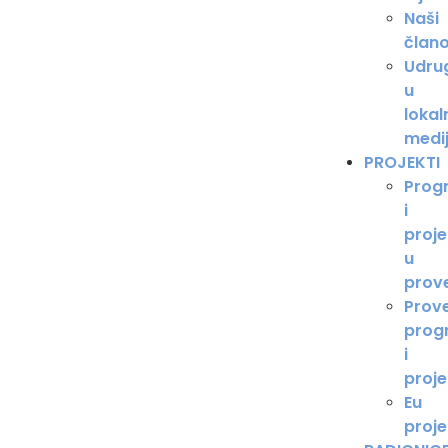
Naši
člano
Udru
u
lokal
medi
PROJEKTI
Prog
i
proje
u
prov
Prov
prog
i
proje
Eu
proje