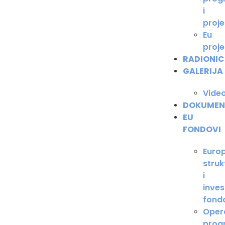
i
proje
Eu
proje
RADIONIC
GALERIJA
Video
DOKUMEN
EU
FONDOVI
Europ
struk
i
invest
fond
Opera
prog