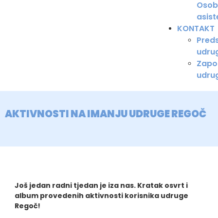
Osob
asist
KONTAKT
Pred
udru
Zapos
udru
AKTIVNOSTI NA IMANJU UDRUGE REGOČ
Još jedan radni tjedan je iza nas. Kratak osvrt i
album provedenih aktivnosti korisnika udruge
Regoč!