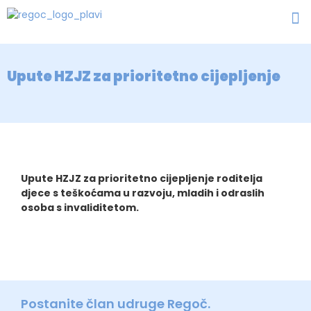
Upute HZJZ za prioritetno cijepljenje
Upute HZJZ za prioritetno cijepljenje roditelja
djece s teškoćama u razvoju, mladih i odraslih
osoba s invaliditetom.
Postanite član udruge Regoč.