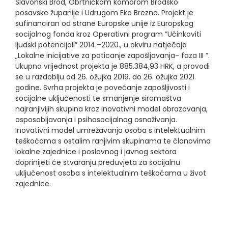
Slavonski Brod, Obrtničkom komorom Brodsko
posavske županije i Udrugom Eko Brezna. Projekt je
sufinanciran od strane Europske unije iz Europskog
socijalnog fonda kroz Operativni program ”Učinkoviti
ljudski potencijali” 2014.–2020., u okviru natječaja
„Lokalne inicijative za poticanje zapošljavanja- faza III ”.
Ukupna vrijednost projekta je 885.384,93 HRK, a provodi
se u razdoblju od 26. ožujka 2019. do 26. ožujka 2021.
godine. Svrha projekta je povećanje zapošljivosti i
socijalne uključenosti te smanjenje siromaštva
najranjivijih skupina kroz inovativni model obrazovanja,
osposobljavanja i psihosocijalnog osnaživanja.
Inovativni model umrežavanja osoba s intelektualnim
teškoćama s ostalim ranjivim skupinama te članovima
lokalne zajednice i poslovnog i javnog sektora
doprinijeti će stvaranju preduvjeta za socijalnu
uključenost osoba s intelektualnim teškoćama u život
zajednice.