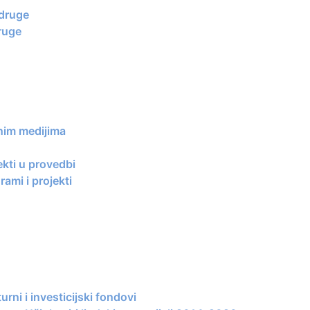
udruge
ruge
nim medijima
ekti u provedbi
ami i projekti
urni i investicijski fondovi