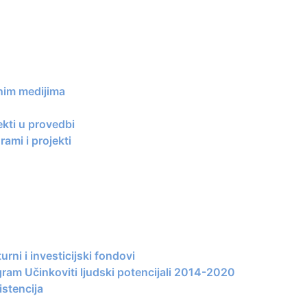
nim medijima
ekti u provedbi
ami i projekti
urni i investicijski fondovi
gram Učinkoviti ljudski potencijali 2014-2020
stencija