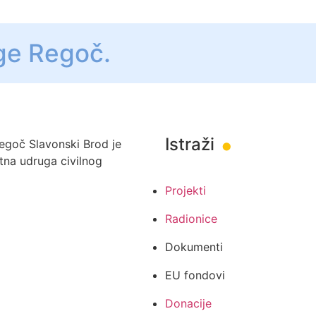
ge Regoč.
.
Istraži
egoč Slavonski Brod je
itna udruga civilnog
Projekti
Radionice
Dokumenti
EU fondovi
Donacije