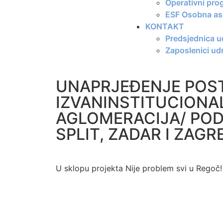
Operativni pro
ESF Osobna asi
KONTAKT
Predsjednica 
Zaposlenici ud
UNAPRJEĐENJE POST
IZVANINSTITUCIONA
AGLOMERACIJA/ PODR
SPLIT, ZADAR I ZAGRE
U sklopu projekta Nije problem svi u Regoč