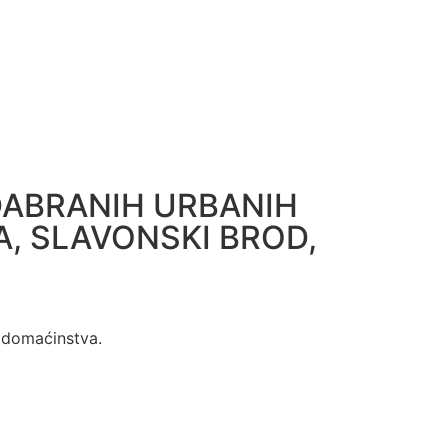
DABRANIH URBANIH
A, SLAVONSKI BROD,
a domaćinstva.