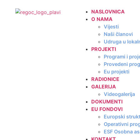
NASLOVNICA
O NAMA
Vijesti
Naši članovi
Udruga u lokal
PROJEKTI
Programi i proj
Provedeni progr
Eu projekti
RADIONICE
GALERIJA
Videogalerija
DOKUMENTI
EU FONDOVI
Europski strukt
Operativni pro
ESF Osobna asi
KONTAKT