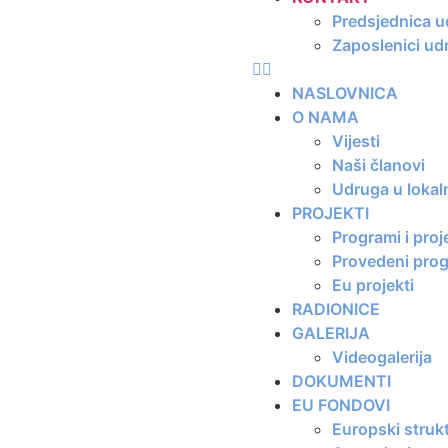
Predsjednica 
Zaposlenici ud
NASLOVNICA
O NAMA
Vijesti
Naši članovi
Udruga u lokal
PROJEKTI
Programi i proj
Provedeni progr
Eu projekti
RADIONICE
GALERIJA
Videogalerija
DOKUMENTI
EU FONDOVI
Europski strukt