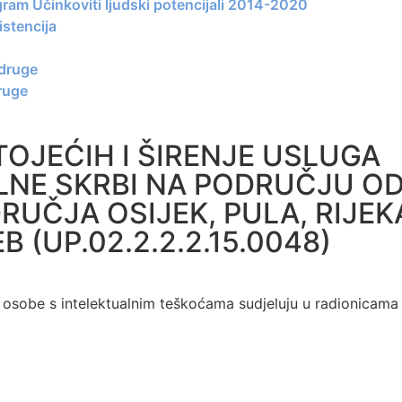
gram Učinkoviti ljudski potencijali 2014-2020
stencija
udruge
ruge
OJEĆIH I ŠIRENJE USLUGA
LNE SKRBI NA PODRUČJU O
UČJA OSIJEK, PULA, RIJEK
B (UP.02.2.2.2.15.0048)
! osobe s intelektualnim teškoćama sudjeluju u radionicam