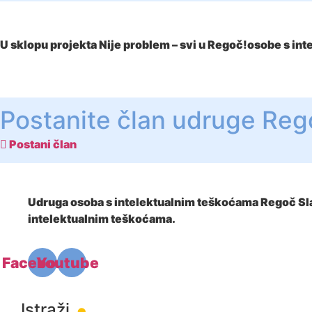
U sklopu projekta Nije problem – svi u Regoč!osobe s in
Postanite član udruge Reg
Postani član
Udruga osoba s intelektualnim teškoćama Regoč Slav
intelektualnim teškoćama.
Facebook
Youtube
.
Istraži