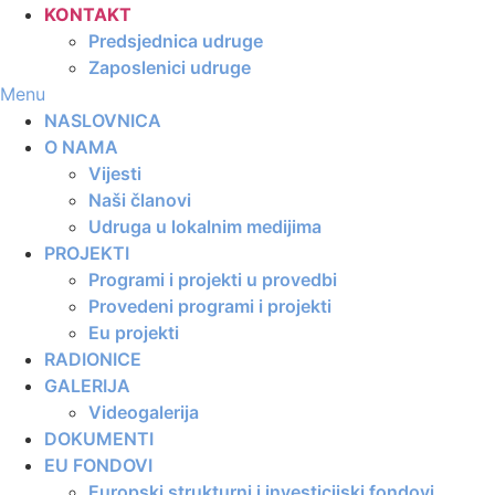
KONTAKT
Predsjednica udruge
Zaposlenici udruge
Menu
NASLOVNICA
O NAMA
Vijesti
Naši članovi
Udruga u lokalnim medijima
PROJEKTI
Programi i projekti u provedbi
Provedeni programi i projekti
Eu projekti
RADIONICE
GALERIJA
Videogalerija
DOKUMENTI
EU FONDOVI
Europski strukturni i investicijski fondovi