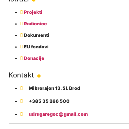
Projekti
Radionice
Dokumenti
EU fondovi
.
Donacije
Kontakt
Mikrorajon 13, Sl. Brod
+385 35 266 500
udrugaregoc@gmail.com