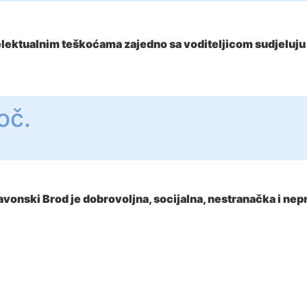
telektualnim teškoćama zajedno sa voditeljicom sudjeluj
oč.
onski Brod je dobrovoljna, socijalna, nestranačka i nepr