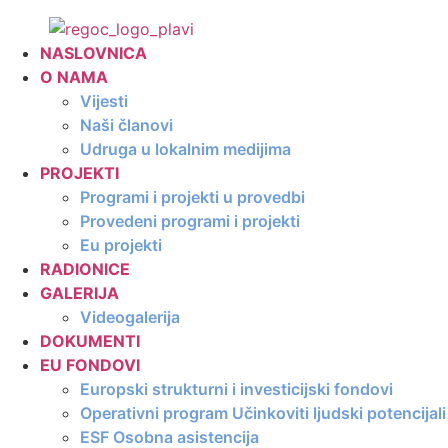
Skip
to
NASLOVNICA
content
O NAMA
Vijesti
Naši članovi
Udruga u lokalnim medijima
PROJEKTI
Programi i projekti u provedbi
Provedeni programi i projekti
Eu projekti
RADIONICE
GALERIJA
Videogalerija
DOKUMENTI
EU FONDOVI
Europski strukturni i investicijski fondovi
Operativni program Učinkoviti ljudski potencija
ESF Osobna asistencija