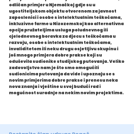
odličan primjer u Njemačkoj gdje su u
ugostiteljskom objektu otvorenom za javnost
zaposlenici i osobe s intelektualnim teškoćama,
inkluzivne farme u Nizozemskoj kao alternativna
opcija pružateljima usluga poludnevnog ili
cjelodnevnog boravka za djecu s teškoćama u
razvoju, osobe s intelektualnim teškoćama,
invaliditetom ili neku drugu osjetljivu skupinu i
još mnogo primjera dobre prakse koji su
oduševila sudionike studijskog putovanja. Veliko
zadovoljstvo nam je što smo omogućili
sudionicima putovanja da vide i upoznaju se s
novim primjerima dobre prakse i prenesu neka
nova znanja i vještine u svoj budući rad i
mogućnost suradnje na nekim novim projektima.