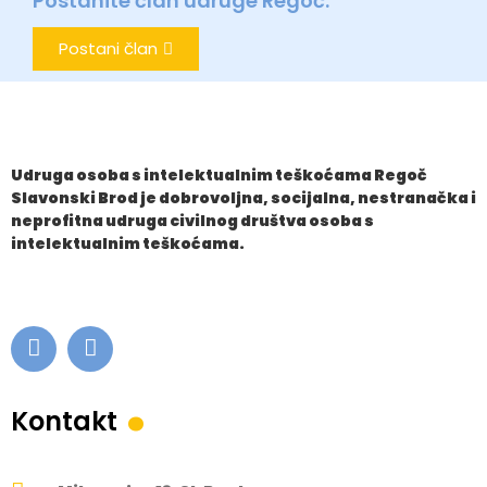
Postanite član udruge Regoč.
Postani član
Udruga osoba s intelektualnim teškoćama Regoč
Slavonski Brod je dobrovoljna, socijalna, nestranačka i
neprofitna udruga civilnog društva osoba s
intelektualnim teškoćama.
.
Kontakt