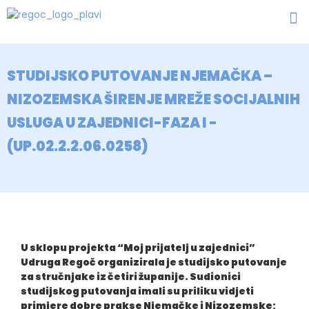
STUDIJSKO PUTOVANJE NJEMAČKA –
NIZOZEMSKA ŠIRENJE MREŽE SOCIJALNIH
USLUGA U ZAJEDNICI-FAZA I -
(UP.02.2.2.06.0258)
U sklopu projekta “Moj prijatelj u zajednici”
Udruga Regoč organizirala je studijsko putovanje
za stručnjake iz četiri županije. Sudionici
studijskog putovanja imali su priliku vidjeti
primjere dobre prakse Njemačke i Nizozemske;