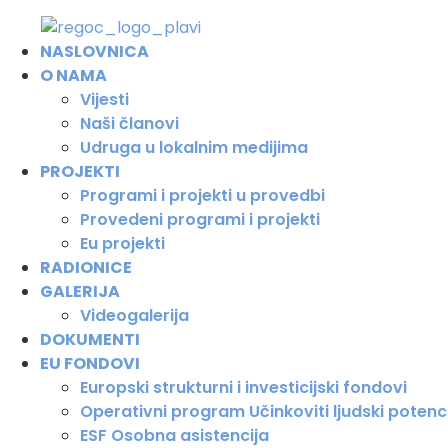
Skip
to
NASLOVNICA
content
O NAMA
Vijesti
Naši članovi
Udruga u lokalnim medijima
PROJEKTI
Programi i projekti u provedbi
Provedeni programi i projekti
Eu projekti
RADIONICE
GALERIJA
Videogalerija
DOKUMENTI
EU FONDOVI
Europski strukturni i investicijski fondovi
Operativni program Učinkoviti ljudski potenc
ESF Osobna asistencija