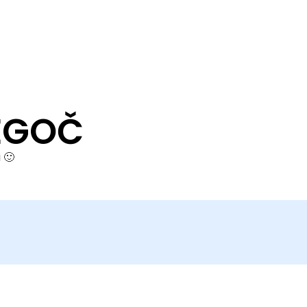
EGOČ
 🙂