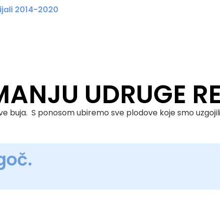
ijali 2014-2020
IMANJU UDRUGE R
k sve buja. S ponosom ubiremo sve plodove koje smo uzgojili
goč.