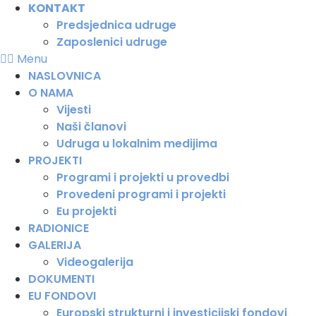
KONTAKT
Predsjednica udruge
Zaposlenici udruge
Menu
NASLOVNICA
O NAMA
Vijesti
Naši članovi
Udruga u lokalnim medijima
PROJEKTI
Programi i projekti u provedbi
Provedeni programi i projekti
Eu projekti
RADIONICE
GALERIJA
Videogalerija
DOKUMENTI
EU FONDOVI
Europski strukturni i investicijski fondovi