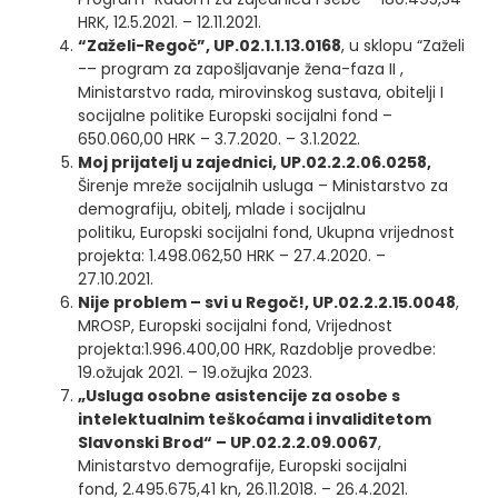
HRK, 12.5.2021. – 12.11.2021.
“Zaželi-Regoč”, UP.02.1.1.13.0168
, u sklopu “Zaželi
-– program za zapošljavanje žena-faza II ,
Ministarstvo rada, mirovinskog sustava, obitelji I
socijalne politike Europski socijalni fond –
650.060,00 HRK – 3.7.2020. – 3.1.2022.
Moj prijatelj u zajednici, UP.02.2.2.06.0258,
Širenje mreže socijalnih usluga – Ministarstvo za
demografiju, obitelj, mlade i socijalnu
politiku, Europski socijalni fond, Ukupna vrijednost
projekta: 1.498.062,50 HRK – 27.4.2020. –
27.10.2021.
Nije problem – svi u Regoč!, UP.02.2.2.15.0048
,
MROSP, Europski socijalni fond, Vrijednost
projekta:1.996.400,00 HRK, Razdoblje provedbe:
19.ožujak 2021. – 19.ožujka 2023.
„Usluga osobne asistencije za osobe s
intelektualnim teškoćama i invaliditetom
Slavonski Brod“ – UP.02.2.2.09.0067
,
Ministarstvo demografije, Europski socijalni
fond, 2.495.675,41 kn, 26.11.2018. – 26.4.2021.