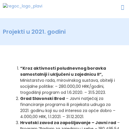
Projekti u 2021. godini
“Kroz aktivnosti poludnevnog boravka
samostalniji i uključeni u zajednicu II“,
Ministarstvo rada, mirovinskog sustava, obitelji i
socijalne politike: – 280.000,00 HRK/godini,
trogodišnji program od 1.6.2020. – 31.5.2023.
Grad Slavonski Brod
– Javni natječaj za
financiranje programa ili projekata udruga za
2021. godinu koji su od interesa za opće dobro –
4.000,00 HRK, 1.1.2021. – 31.12.2021.
Hrvatski zavod za zapošljavanje – Javni rad
–
Program “Radom za zajednicu i sebe – 180.495,54