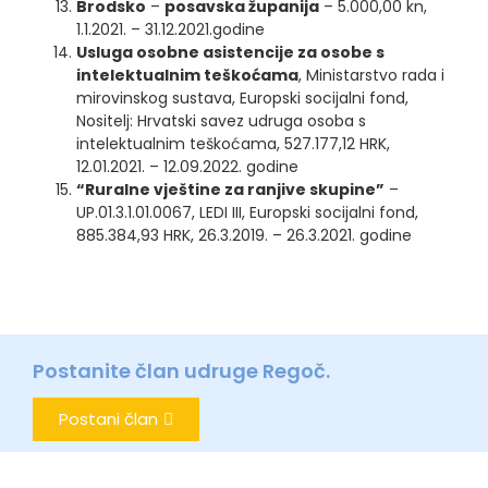
Brodsko
–
posavska županija
– 5.000,00 kn,
1.1.2021. – 31.12.2021.godine
Usluga osobne asistencije za osobe s
intelektualnim teškoćama
, Ministarstvo rada i
mirovinskog sustava, Europski socijalni fond,
Nositelj: Hrvatski savez udruga osoba s
intelektualnim teškoćama, 527.177,12 HRK,
12.01.2021. – 12.09.2022. godine
“Ruralne vještine za ranjive skupine”
–
UP.01.3.1.01.0067, LEDI III, Europski socijalni fond,
885.384,93 HRK, 26.3.2019. – 26.3.2021. godine
Postanite član udruge Regoč.
Postani član