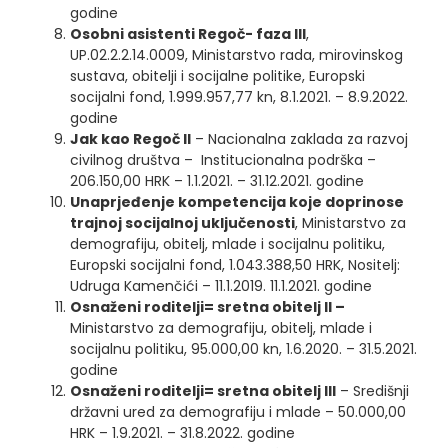
godine
Osobni asistenti Regoč- faza III
,
UP.02.2.2.14.0009, Ministarstvo rada, mirovinskog
sustava, obitelji i socijalne politike, Europski
socijalni fond, 1.999.957,77 kn, 8.1.2021. – 8.9.2022.
godine
Jak kao Regoč II
– Nacionalna zaklada za razvoj
civilnog društva – Institucionalna podrška –
206.150,00 HRK – 1.1.2021. – 31.12.2021. godine
Unaprjeđenje kompetencija koje doprinose
trajnoj socijalnoj uključenosti
, Ministarstvo za
demografiju, obitelj, mlade i socijalnu politiku,
Europski socijalni fond, 1.043.388,50 HRK, Nositelj:
Udruga Kamenčići – 11.1.2019. 11.1.2021. godine
Osnaženi roditelji= sretna obitelj II –
Ministarstvo za demografiju, obitelj, mlade i
socijalnu politiku, 95.000,00 kn, 1.6.2020. – 31.5.2021.
godine
Osnaženi roditelji= sretna obitelj III
– Središnji
državni ured za demografiju i mlade – 50.000,00
HRK – 1.9.2021. – 31.8.2022. godine