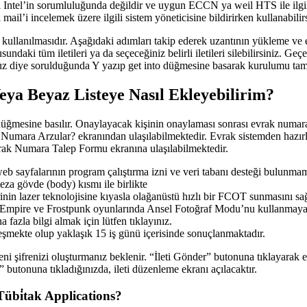
ımı Intel’in sorumluluğunda değildir ve uygun ECCN ya weil HTS ile ilg
ail’i incelemek üzere ilgili sistem yöneticisine bildirirken kullanabilirs
ullanılmasıdır. Aşağıdaki adımları takip ederek uzantının yükleme ve etk
aki tüm iletileri ya da seçeceğiniz belirli iletileri silebilirsiniz. Geçe
unuz diye sorulduğunda Y yazıp get into düğmesine basarak kurulumu ta
eya Beyaz Listeye Nasıl Ekleyebilirim?
üğmesine basılır. Onaylayacak kişinin onaylaması sonrası evrak numara
ara Arzular? ekranından ulaşılabilmektedir. Evrak sistemden hazırlan
ak Numara Talep Formu ekranına ulaşılabilmektedir.
 web sayfalarının program çalıştırma izni ve veri tabanı desteği bulunma
ieza gövde (body) kısmı ile birlikte
in lazer teknolojisine kıyasla olağanüstü hızlı bir FCOT sunmasını sağ
Empire ve Frostpunk oyunlarında Ansel Fotoğraf Modu’nu kullanmaya 
azla bilgi almak için lütfen tıklayınız.
kleşmekte olup yaklaşık 15 iş günü içerisinde sonuçlanmaktadır.
eni şifrenizi oluşturmanız beklenir. “İleti Gönder” butonuna tıklayarak e
t” butonuna tıkladığınızda, ileti düzenleme ekranı açılacaktır.
übi̇tak Applications?