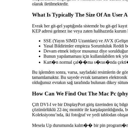
olarak iletilmektedir.
What Is Typically The Size Of An User 
Evrak her git-gel yaptığında sistemde bu git-gel kayıt
KEP adresi gelmez ise veya zaten halihazırda kurum kay
SSE (Yayın SIMD Uzantıları) ve AVX (Gelişmiş V
Yasal Bildirimler empieza Sorumluluk Reddi be
Devam etmek istiyor musunuz diye sorulduğun
Bunun yapılamaması için kullanılabilen tek yön
Kart�n normal çal��ma s�ras�nda çekti�
Bu işlemden sonra, varsa, sayfadaki resimlerin de gör
tamamlamaktır. Bu sayede evrak tamamen elektronik or
olduğunuz evrakın sağ tarafında bulunan dikey sütund
How Can We Find Out The Mac Pc (phys
Çift DVI-I ve bir DisplayPort giriş üzerinden üç bilgi
çözünürlüklü 22-inç monitör ile karşılaştırıldığında
Koleksiyonu’nda, iki fotoğraf ve yedi tablodan oluşan
Mesela Up durumunda kalm�� bir pin program�n