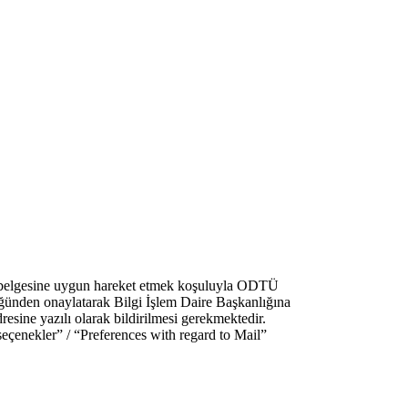
 belgesine uygun hareket etmek koşuluyla ODTÜ
üğünden onaylatarak Bilgi İşlem Daire Başkanlığına
dresine yazılı olarak bildirilmesi gerekmektedir.
seçenekler” / “Preferences with regard to Mail”