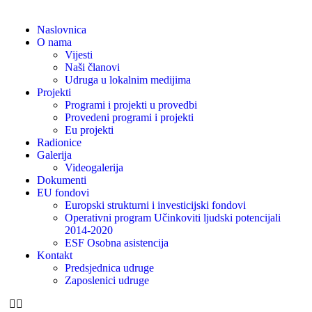
Naslovnica
O nama
Vijesti
Naši članovi
Udruga u lokalnim medijima
Projekti
Programi i projekti u provedbi
Provedeni programi i projekti
Eu projekti
Radionice
Galerija
Videogalerija
Dokumenti
EU fondovi
Europski strukturni i investicijski fondovi
Operativni program Učinkoviti ljudski potencijali
2014-2020
ESF Osobna asistencija
Kontakt
Predsjednica udruge
Zaposlenici udruge