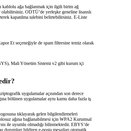
kablolu ağa bağlanmak için ilgili birim ağ
r olabilirsiniz. ODTÜ’de yerleşke geneline lisanslı
erek kapatılma talebini belirtebilirsiniz. E-Liste
or Et seçeneğiyle de spam filtresine temiz olarak
EBYS), Mali Yönetim Sistemi v2 gibi kurum içi
edir?
 kriptografik uygulamalar açısından son derece
cığına bölünen uygulamalar aynı kamu daha fazla iş
 tıklayarak gelen bilgilendirmeleri
 kablosuz ağına bağlanabilmesi için WPA2 Kurumsal
ını ile uyumlu olmadığı bilinmektedir. EBYS’de
 bu durumları bildiren e-posta mesajları otomatik