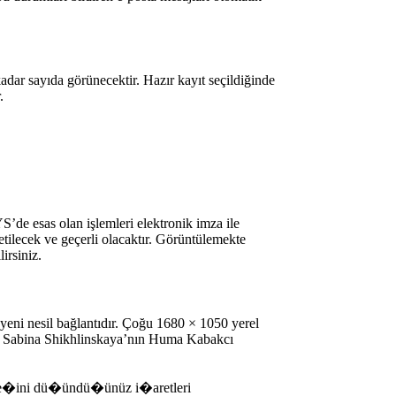
kadar sayıda görünecektir. Hazır kayıt seçildiğinde
.
S’de esas olan işlemleri elektronik imza ile
tilecek ve geçerli olacaktır. Görüntülemekte
irsiniz.
n yeni nesil bağlantıdır. Çoğu 1680 × 1050 yerel
ler. Sabina Shikhlinskaya’nın Huma Kabakcı
e�ini dü�ündü�ünüz i�aretleri