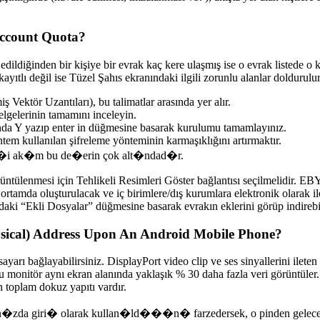
Account Quota?
 edildiğinden bir kişiye bir evrak kaç kere ulaşmış ise o evrak listede o 
ıtlı değil ise Tüzel Şahıs ekranındaki ilgili zorunlu alanlar doldurulur
ektör Uzantıları), bu talimatlar arasında yer alır.
lgelerinin tamamını inceleyin.
da Y yazıp enter in düğmesine basarak kurulumu tamamlayınız.
tem kullanılan şifreleme yönteminin karmaşıklığını artırmaktır.
i ak�m bu de�erin çok alt�ndad�r.
üntülenmesi için Tehlikeli Resimleri Göster bağlantısı seçilmelidir. EBY
tamda oluşturulacak ve iç birimlere/dış kurumlara elektronik olarak ile
aki “Ekli Dosyalar” düğmesine basarak evrakın eklerini görüp indirebil
ical) Address Upon An Android Mobile Phone?
sayarı bağlayabilirsiniz. DisplayPort video clip ve ses sinyallerini ilete
, bu monitör aynı ekran alanında yaklaşık % 30 daha fazla veri görüntü
 toplam dokuz yapıtı vardır.
�zda giri� olarak kullan�ld���n� farzedersek, o pinden gelec