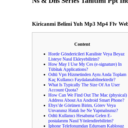
Ns & Dns Series Tanitimi Ppt In
Kiricanmi Belimi Yuh Mp3 Mp4 Flv We
Content
Horde Göndericileri Karaliste Veya Beyaz
Listeye Nasıl Ekleyebilirim?
How May I Use My Ces (e-signature) In
Tübi̇tak Applications?
Odtü Vpn Hizmetinden Aynı Anda Toplam
Kaç Kullanıcı Faydalanabilmektedir?
What Is Typically The Size Of An User
Account Quota?
How Can We Find Out The Mac (physical)
Address About An Android Smart Phone?
Ebys’de Görünen Birim, Görev Veya
Unvanınız Hatalı Ise Ne Yapmalısınız?
Odtü Kullanıcı Hesabıma Gelen E-
postalarımı Nasıl Yönlendirebilirim?
Iphone Telefonumdan Eduroam Kablosuz