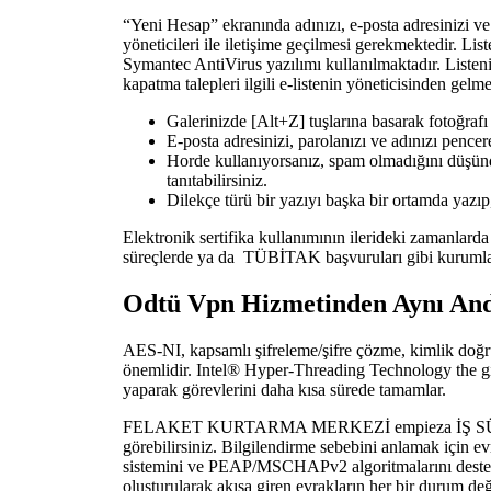
“Yeni Hesap” ekranında adınızı, e-posta adresinizi v
yöneticileri ile iletişime geçilmesi gerekmektedir. Li
Symantec AntiVirus yazılımı kullanılmaktadır. Listenizi
kapatma talepleri ilgili e-listenin yöneticisinden gelmel
Galerinizde [Alt+Z] tuşlarına basarak fotoğraf
E-posta adresinizi, parolanızı ve adınızı pencer
Horde kullanıyorsanız, spam olmadığını düşün
tanıtabilirsiniz.
Dilekçe türü bir yazıyı başka bir ortamda yazıp
Elektronik sertifika kullanımının ilerideki zamanla
süreçlerde ya da TÜBİTAK başvuruları gibi kurumlar 
Odtü Vpn Hizmetinden Aynı And
AES-NI, kapsamlı şifreleme/şifre çözme, kimlik doğrul
önemlidir. Intel® Hyper-Threading Technology the girl
yaparak görevlerini daha kısa sürede tamamlar.
FELAKET KURTARMA MERKEZİ empieza İŞ SÜREKLİ
görebilirsiniz. Bilgilendirme sebebini anlamak için 
sistemini ve PEAP/MSCHAPv2 algoritmalarını destekl
oluşturularak akışa giren evrakların her bir durum değ