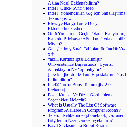
Ağına Nasıl Bağlanabilirim?
Intel® Quick Sync Video
Intel® Yönlendirilen G/ç İçin Sanallaştırma
Teknolojisi ‡
Ebys’ye Hangi Türde Dosyalar
Eklenebilmektedir?
Odtü Yurtlarında Geçici Olarak Kalıyorum,
Kablolu Bilgisayar Ağından Faydalanabilir
Miyim?
Genişletilmiş Sayfa Tabloları Ile Intel® Vt-
x ‡
“akıllı Kartınız Iptal Edilmiştir
Üniversitenize Başvurunuz” Uyarısı
Almaktayım Ne Yapmalıyım?
[newline]horde Ile Tüm E-postalarımı Nasıl
Indirebilirim?
Intel® Turbo Boost Teknolojisi 2 0
Frekansı‡
Posta Kutusu Ve Dizin Görüntüleme
Seçenekleri Nelerdir?
What Is Usually The List Of Software
Program Available In Computer Rooms?
Telefon Rehberinde (phonebook) Görünen
Bilgilerimi Nasıl Güncelleyebilirim?
Kayıt Sayfasındaki Robot Resim