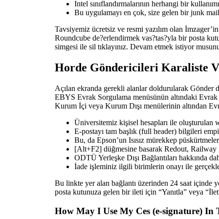
Intel sınıflandırmalarının herhangi bir kullan
Bu uygulamayı en çok, size gelen bir junk mail m
Tavsiyemiz ücretsiz ve resmi yazılım olan İmzager’in k
Roundcube de?erlendirmek vas?tas?yla bir posta kutusund
simgesi ile sil tıklayınız. Devam etmek istiyor mus
Horde Göndericileri Karaliste V
Açılan ekranda gerekli alanlar doldurularak Gönder d
EBYS Evrak Sorgulama menüsünün altındaki Evrak Num
Kurum İçi veya Kurum Dışı menülerinin altından Evr
Üniversitemiz kişisel hesapları ile oluşturulan
E-postayı tam başlık (full header) bilgileri emp
Bu, da Epson’un Isısız mürekkep püskürtmelerin
[Alt+F2] düğmesine basarak Redout, Railway 
ODTÜ Yerleşke Dışı Bağlantıları hakkında daha f
İade işleminiz ilgili birimlerin onayı ile gerçe
Bu linkte yer alan bağlantı üzerinden 24 saat içinde y
posta kutunuza gelen bir ileti için “Yanıtla” veya “İle
How May I Use My Ces (e-signature) In T