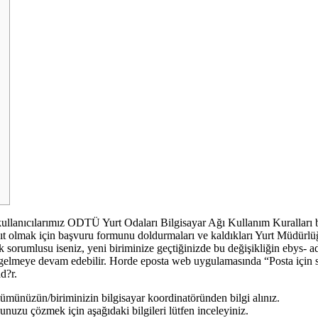
anıcılarımız ODTÜ Yurt Odaları Bilgisayar Ağı Kullanım Kuralları
yıt olmak için başvuru formunu doldurmaları ve kaldıkları Yurt Müdürl
ak sorumlusu iseniz, yeni biriminize geçtiğinizde bu değişikliğin ebys- a
lar gelmeye devam edebilir. Horde eposta web uygulamasında “Posta için 
d?r.
ümünüzün/biriminizin bilgisayar koordinatöründen bilgi alınız.
unuzu çözmek için aşağıdaki bilgileri lütfen inceleyiniz.