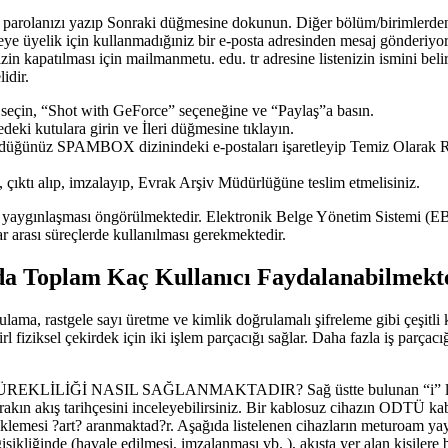
e parolanızı yazıp Sonraki düğmesine dokunun. Diğer bölüm/birimlerden 
steye üyelik için kullanmadığıniz bir e-posta adresinden mesaj gönderiyo
n kapatılması için mailmanmetu. edu. tr adresine listenizin ismini belirt
idir.
ı seçin, “Shot with GeForce” seçeneğine ve “Paylaş”a basın.
edeki kutulara girin ve İleri düğmesine tıklayın.
düğünüz SPAMBOX dizinindeki e-postaları işaretleyip Temiz Olarak Rap
, çıktı alıp, imzalayıp, Evrak Arşiv Müdürlüğüne teslim etmelisiniz.
rda yaygınlaşması öngörülmektedir. Elektronik Belge Yönetim Sistemi (
arası süreçlerde kullanılması gerekmektedir.
a Toplam Kaç Kullanıcı Faydalanabilmekt
ama, rastgele sayı üretme ve kimlik doğrulamalı şifreleme gibi çeşitli
 fiziksel çekirdek için iki işlem parçacığı sağlar. Daha fazla iş parça
LİĞİ NASIL SAĞLANMAKTADIR? Sağ üstte bulunan “i” logosuna
evrakın akış tarihçesini inceleyebilirsiniz. Bir kablosuz cihazın ODTÜ
emesi ?art? aranmaktad?r. Aşağıda listelenen cihazların meturoam yay
işikliğinde (havale edilmesi, imzalanması vb. ), akışta yer alan kişilere