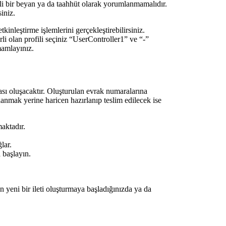
ili bir beyan ya da taahhüt olarak yorumlanmamalıdır.
iniz.
inleştirme işlemlerini gerçekleştirebilirsiniz.
rli olan profili seçiniz “UserController1” ve “-”
mamlayınız.
sı oluşacaktır. Oluşturulan evrak numaralarına
mak yerine haricen hazırlanıp teslim edilecek ise
maktadır.
lar.
başlayın.
n yeni bir ileti oluşturmaya başladığınızda ya da