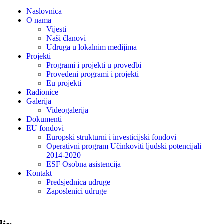
Naslovnica
O nama
Vijesti
Naši članovi
Udruga u lokalnim medijima
Projekti
Programi i projekti u provedbi
Provedeni programi i projekti
Eu projekti
Radionice
Galerija
Videogalerija
Dokumenti
EU fondovi
Europski strukturni i investicijski fondovi
Operativni program Učinkoviti ljudski potencijali
2014-2020
ESF Osobna asistencija
Kontakt
Predsjednica udruge
Zaposlenici udruge