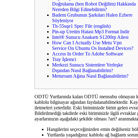
Doğrulama (ben Robot Değilim) Hakkında
Nereden Bilgi Edinebilirim?
Badem Grubunun Şarkıları Halen Ezbere
Söyleniyor
Th-55sqe1 Spec File (english)
Pin-up Uretim Hatasi Mp3 Format Indir
Intel® Sunucu Anakartı S1200rp Ailesi
How Can I Actually Use Metu Vpn
Service On Ubuntu Os Installed Devices?
Access In Order To Adobe Software
Tray İşlemci
Merkezi Sunucu Sistemlere Yerleşke
Dışından Nasıl Bağlanabilirim?
Meturoam Ağına Nasıl Bağlanabilirim?
ODTÜ Yurtlarında kalan ODTÜ mensubu olmayan kull
kablolu bilgisayar ağından faydalanabilmektedir. Ka
iletmeleri yeterlidir. Eski biriminizde birim gelen evr
Bildirilmediği takdirde eski biriminizle ilgili evrak
ayarlarınızın aşağıdaki şekilde olması ?art? aranmakta
Hangilerini seçeceğinizden emin değilseniz böl
Yurtlarda yaşadığınız kablolu ağ bağlantı sorun