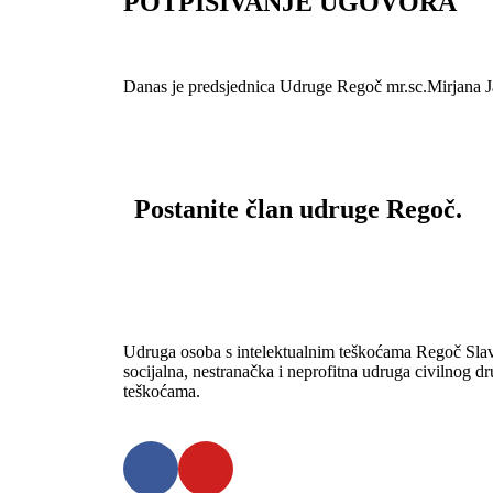
POTPISIVANJE UGOVORA
Danas je predsjednica Udruge Regoč mr.sc.Mirjana Ja
Postanite član udruge Regoč.
Udruga osoba s intelektualnim teškoćama Regoč Slav
socijalna, nestranačka i neprofitna udruga civilnog dr
teškoćama.