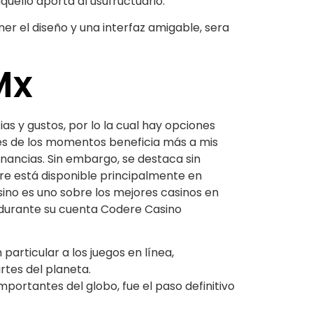
ello aporta al usufructuario.
er el diseño y una interfaz amigable, sera
Mx
ias y gustos, por lo la cual hay opciones
és de los momentos beneficia más a mis
nancias. Sin embargo, se destaca sin
re está disponible principalmente en
sino es uno sobre los mejores casinos en
s durante su cuenta Codere Casino
particular a los juegos en línea,
rtes del planeta.
portantes del globo, fue el paso definitivo