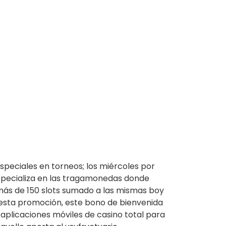
peciales en torneos; los miércoles por
especializa en las tragamonedas donde
más de 150 slots sumado a las mismas boy
 esta promoción, este bono de bienvenida
plicaciones móviles de casino total para