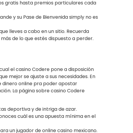
os gratis hasta premios particulares cada
ande y su Pase de Bienvenida simply no es
 lleves a cabo en un sitio. Recuerda
más de lo que estés dispuesto a perder.
cual el casino Codere pone a disposición
que mejor se ajuste a sus necesidades. En
 dinero online pra poder apostar
ación. La página sobre casino Codere
 deportiva y de intriga de azar.
onoces cuál es una apuesta mínima en el
ara un jugador de online casino mexicano.