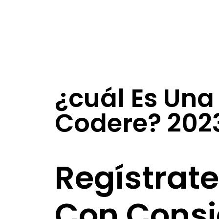
¿cuál Es Una
Codere? 202
Regístrat
Con Consi