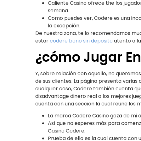
Caliente Casino ofrece the los jugad
semana.
Como puedes ver, Codere es una incap
la excepción.
De nuestra zona, te lo recomendamos much
estar
codere bono sin deposito
atento a l
¿cómo Jugar En
Y, sobre relación con aquello, no queremos
de sus clientes. La página presenta varias
cualquier caso, Codere también cuenta que
disadvantage dinero real a los mejores ju
cuenta con una sección la cual reúne los 
La marca Codere Casino goza de mi am
Así que no esperes más para comenza
Casino Codere.
Prueba de ello es la cual cuenta con