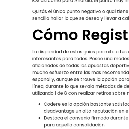
iOS asi como para Android, el punto muy i
Quizás el único punto negativo o qual tien
sencillo hallar lo que se desea y llevar a c
Cómo Regist
La disparidad de estos guias permite a tus c
interesantes para todos. Posee una modes
aficionados de todas las apuestas deporti
mucho esfuerzo entre las mas recomendabl
español y, aunque se trouve la opción para
línea, durante lo que se?ala métodos de de
utilizando 1 de 8 con realizar retiros sobre
Codere es la opción bastante satisfact
disadvantage un alto reputación en el
Destaca el convenio firmado durante 2
para aquella consolidación.