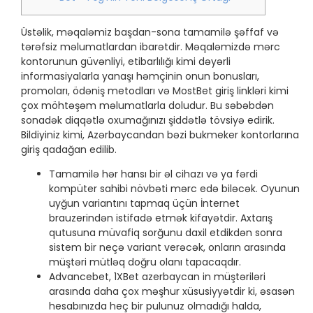
Üstəlik, məqaləmiz başdan-sona tamamilə şəffaf və
tərəfsiz məlumatlardan ibarətdir. Məqaləmizdə mərc
kontorunun güvənliyi, etibarlılığı kimi dəyərli
informasiyalarla yanaşı həmçinin onun bonusları,
promoları, ödəniş metodları və MostBet giriş linkləri kimi
çox möhtəşəm məlumatlarla doludur. Bu səbəbdən
sonadək diqqətlə oxumağınızı şiddətlə tövsiyə edirik.
Bildiyiniz kimi, Azərbaycandan bəzi bukmeker kontorlarına
giriş qadağan edilib.
Tamamilə hər hansı bir əl cihazı və ya fərdi
kompüter sahibi növbəti mərc edə biləcək. Oyunun
uyğun variantını tapmaq üçün İnternet
brauzerindən istifadə etmək kifayətdir. Axtarış
qutusuna müvafiq sorğunu daxil etdikdən sonra
sistem bir neçə variant verəcək, onların arasında
müştəri mütləq doğru olanı tapacaqdır.
Advancebet, 1XBet azerbaycan in müştəriləri
arasında daha çox məşhur xüsusiyyətdir ki, əsasən
hesabınızda heç bir pulunuz olmadığı halda,