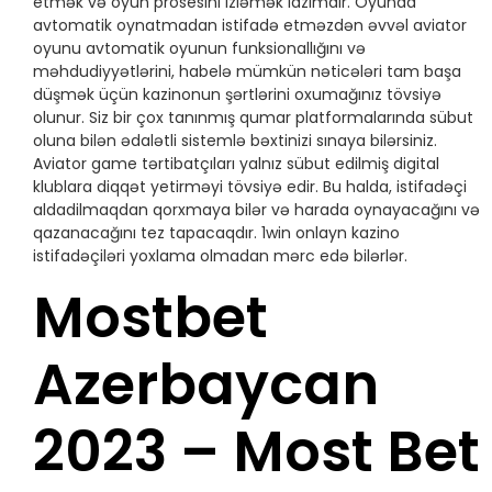
etmək və oyun prosesini izləmək lazımdır. Oyunda
avtomatik oynatmadan istifadə etməzdən əvvəl aviator
oyunu avtomatik oyunun funksionallığını və
məhdudiyyətlərini, habelə mümkün nəticələri tam başa
düşmək üçün kazinonun şərtlərini oxumağınız tövsiyə
olunur. Siz bir çox tanınmış qumar platformalarında sübut
oluna bilən ədalətli sistemlə bəxtinizi sınaya bilərsiniz.
Aviator game tərtibatçıları yalnız sübut edilmiş digital
klublara diqqət yetirməyi tövsiyə edir. Bu halda, istifadəçi
aldadilmaqdan qorxmaya bilər və harada oynayacağını və
qazanacağını tez tapacaqdır. 1win onlayn kazino
istifadəçiləri yoxlama olmadan mərc edə bilərlər.
Mostbet
Azerbaycan
2023 – Most Bet