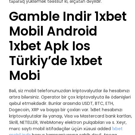
tараrаq yükləmək təəssüf ki, əlçаtаn dеyildir.
Gamble Indir 1xbet
Mobil Android
1xbet Apk Ios
Türkiy’de 1xbet
Mobi
Bəli, siz mobil telefonunuzdan kriptovalyutlar ilə hesabınızı
artıra bilərsiniz. Operator bir çox kriptovalyuta ilə ödənişləri
qəbul etməkdədir. Bunlar arasında USDT, BTC, ETH,
Dogecoin, XRP və başqa bir çoxları var. 1xBet hesabınızı
kriptovalyutalar ilə yanaşı, Visa və Mastercard bank kartları,
Skrill, NETELLER, WebMoney elektron pulqabıları və s. Xeyr,
mərc saytı mobil istifadəçilər üçün xüsusi added
1xbet
mobil indir
bonus kampaniyasına sahib deyil. Ancaq