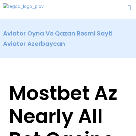
Aviator Oyna Və Qazan Rəsmi Sayti
Aviator Azerbaycan
Mostbet Az
Nearly All