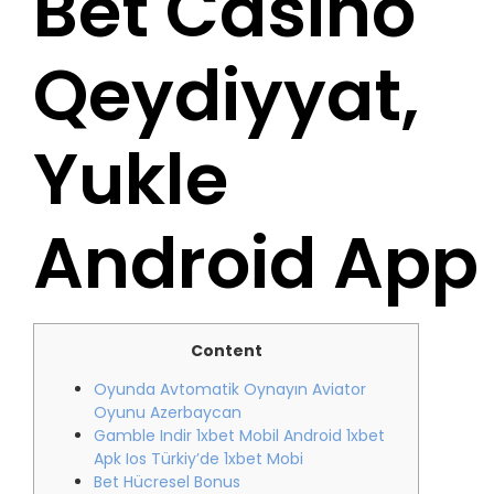
Bet Casino
Qeydiyyat,
Yukle
Android App
Content
Oyunda Avtomatik Oynayın Aviator
Oyunu Azerbaycan
Gamble Indir 1xbet Mobil Android 1xbet
Apk Ios Türkiy’de 1xbet Mobi
Bet Hücresel Bonus