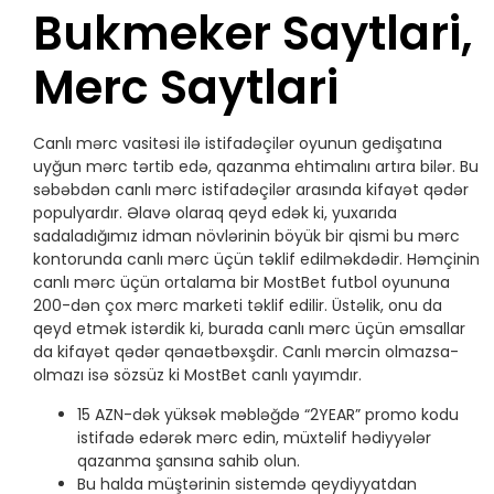
Bukmeker Saytlari,
Merc Saytlari
Canlı mərc vasitəsi ilə istifadəçilər oyunun gedişatına
uyğun mərc tərtib edə, qazanma ehtimalını artıra bilər. Bu
səbəbdən canlı mərc istifadəçilər arasında kifayət qədər
populyardır. Əlavə olaraq qeyd edək ki, yuxarıda
sadaladığımız idman növlərinin böyük bir qismi bu mərc
kontorunda canlı mərc üçün təklif edilməkdədir. Həmçinin
canlı mərc üçün ortalama bir MostBet futbol oyununa
200-dən çox mərc marketi təklif edilir. Üstəlik, onu da
qeyd etmək istərdik ki, burada canlı mərc üçün əmsallar
da kifayət qədər qənaətbəxşdir. Canlı mərcin olmazsa-
olmazı isə sözsüz ki MostBet canlı yayımdır.
15 AZN-dək yüksək məbləğdə “2YEAR” promo kodu
istifadə edərək mərc edin, müxtəlif hədiyyələr
qazanma şansına sahib olun.
Bu halda müştərinin sistemdə qeydiyyatdan