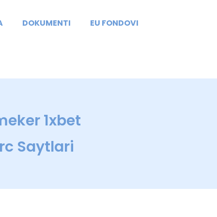
A
DOKUMENTI
EU FONDOVI
meker 1xbet
c Saytlari