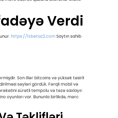
ifadəyə Verdi
runur.
https://1xbetaz2.com
Saytın sahib
şdir. Son illər bitcoins və yüksək təsirli
rilməsi səyləri gördük. Fərqli mobil və
əkətini sürətli tempolu və təzə saxlayır.
ino oyunları var. Bununla birlikdə, mərc
ə Təklifləri