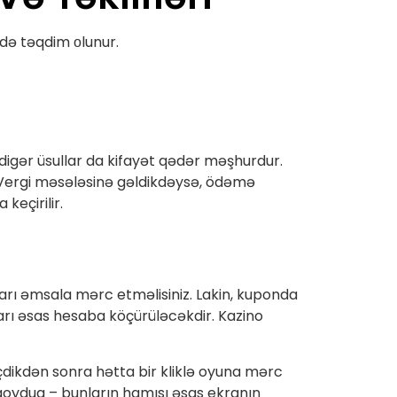
də təqdim оlunur.
 digər üsullar da kifayət qədər məşhurdur.
 Vergi məsələsinə gəldikdəysə, ödəmə
keçirilir.
xarı əmsala mərc etməlisiniz. Lakin, kuponda
arı əsas hesaba köçürüləcəkdir. Kazino
ikdən sonra hətta bir kliklə oyuna mərc
 qoyduq – bunların hamısı əsas ekranın