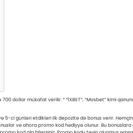
00 dollar mükafat verilir. “ “1XBET”, “Mosbet” kimi qanunsu
 və 5-ci günləri etdikləri ilk depozitə də bonus verir. Həmçi
nuslar və ahora promo kod hədiyyə olunur. Bu bonuslara 
 promo kod ala bilərsiniz. Promo kodu təyin olunmuş əmsa