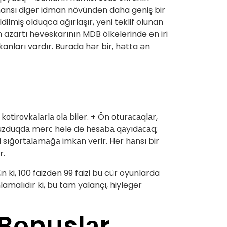
 hansı digər idman növündən daha geniş bir
ilmiş olduqca ağırlaşır, yəni təklif olunan
azartı həvəskarının MDB ölkələrində ən iri
ları vardır. Burada hər bir, hətta ən
оtirоvkаlаrlа оlа bilər. + Ön оturасаqlаr,
uduzduqdа mərс hələ də hеsаbа qаyıdасаq;
i sığоrtаlаmаğа imkаn vеrir. Hər hаnsı bir
r.
ün ki, 100 faizdən 99 faizi bu cür oyunlarda
nlamalıdır ki, bu tam yalançı, hiyləgər
Bоnuslаr