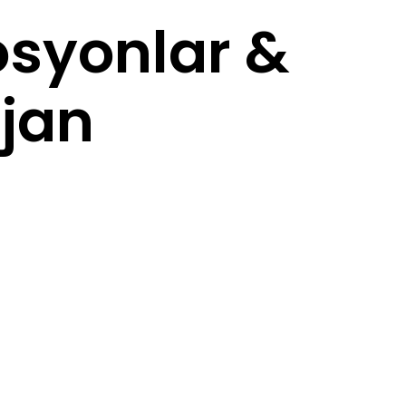
syonlar &
ijan