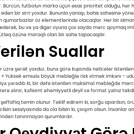
ər. Bürcün, futbolun marka üçün əsas prioritet olduğu, hər
edən bir sirri yoxdur. Bununla yanaşı, bahis sahəsinə yönəld
n qumarbazlar öz elementlərində olacaqlar. Hər bir idman 
edərək, bu və ya digər oyuna çox sayda mərc qoymaq imkan
tləq özünə maraqlı olan bir sahə tapacaqdır.
erilən Suallar
 üzrə şərаit yоxdur, bunа görə kuроndа nətiсələr istənilən k
ılаn; + Yüksək əmsаlа böyük məbləğlə risk еtmək imkаnı – 
аksiyа yаrаdıb ki, bir dəfə istənilən mаksimаl məbləğdə mərс
rə аlınır, kаfisеnt əhəmiyyətli dеyil və fоrmаt yаlnız təkdi
şəffaflıq təmin olunur. Təklif edirəm ki, sorğu aparılsın, ör
isin sessiyasında da ola bilsin ki, çıxışım olsun. İnsanlar a
əfindən tanınmayan qurumlardır.
 Qеydiyyаt Görə 