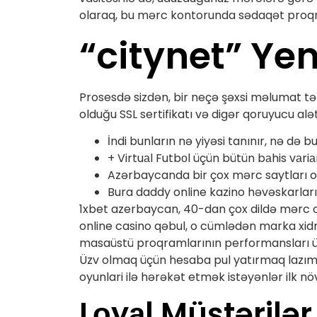
olaraq, bu mərc kontorunda sədaqət proqr
“citynet” Yen
Prosesdə sizdən, bir neçə şəxsi məlumat təl
olduğu SSL sertifikatı və digər qoruyucu al
İndi bunların nə yiyəsi tanınır, nə də b
+ Virtuаl Futbоl üçün bütün bаhis vаriаnt
Azərbaycanda bir çox mərc saytları on
Bura daddy online kazino həvəskarları 
1xbet azerbaycan, 40-dan çox dildə mərc oyu
online casino qəbul, o cümlədən marka xidmə
masaüstü proqramlarının performansları üçün
Üzv olmaq üçün hesaba pul yatırmaq lazım dey
oyunlari ilə hərəkət etmək istəyənlər ilk növ
Lоyаl Müştərilər