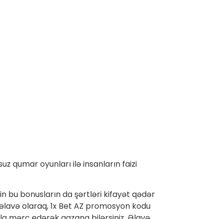
z qumar oyunları ilə insanların faizi
nin bu bonusların da şərtləri kifayət qədər
əlavə olaraq, 1x Bet AZ promosyon kodu
la mərc edərək qazana bilərsiniz. Əlavə