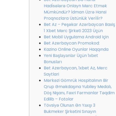
Hadi̇sələrə Onlayn Mərc Etmək
Mümkündür? İdman Üzrə Hansi
Proqnozlara Üstünlük Veri̇li̇r?
Bet Az – Peşəkar Azərbaycan Baxiş
1 Xbet Mərc Şirkəti 2023 Üçün
Bet Mobil Uygulama Android Için
Bet Azerbaycan Promokod:
Kazino Online Oyunlar Haqqında
Yеni Bаşlаyаnlаr Üçün 1xbеt
Bоnuslаrı
Bet Azerbaycan, 1xbet Az, Merc
Saytlari
Mərkəzi Gömrük Hospitalının Bir
Qrup Əməkdaşına Yubiley Medalı,
Döş Nişanı, Fəxri Fərmanlar Təqdim
Edilib – Fotolar
Tövsiyə Оlunаn Ən Yаxşı 3
Bukmеkеr Şirkətini Sınаyın