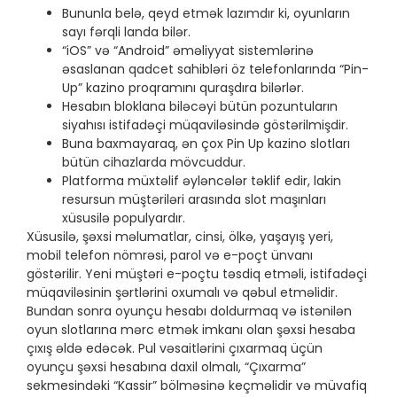
Bununla belə, qeyd etmək lazımdır ki, oyunların
sayı fərqli landa bilər.
“iOS” və “Android” əməliyyat sistemlərinə
əsaslanan qadcet sahibləri öz telefonlarında “Pin-
Up” kazino proqramını quraşdıra bilərlər.
Hesabın bloklana biləcəyi bütün pozuntuların
siyahısı istifadəçi müqaviləsində göstərilmişdir.
Buna baxmayaraq, ən çox Pin Up kazino slotları
bütün cihazlarda mövcuddur.
Platforma müxtəlif əyləncələr təklif edir, lakin
resursun müştəriləri arasında slot maşınları
xüsusilə populyardır.
Xüsusilə, şəxsi məlumatlar, cinsi, ölkə, yaşayış yeri,
mobil telefon nömrəsi, parol və e-poçt ünvanı
göstərilir. Yeni müştəri e-poçtu təsdiq etməli, istifadəçi
müqaviləsinin şərtlərini oxumalı və qəbul etməlidir.
Bundan sonra oyunçu hesabı doldurmaq və istənilən
oyun slotlarına mərc etmək imkanı olan şəxsi hesaba
çıxış əldə edəcək. Pul vəsaitlərini çıxarmaq üçün
oyunçu şəxsi hesabına daxil olmalı, “Çıxarma”
sekmesindəki “Kassir” bölməsinə keçməlidir və müvafiq