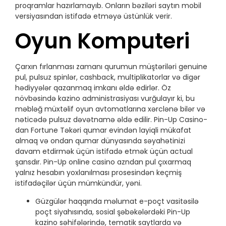
proqramlar hazırlamayıb. Onların bəziləri saytın mobil
versiyasından istifadə etməyə üstünlük verir.
Oyun Komputeri
Çarxın fırlanması zamanı qurumun müştəriləri genuine
pul, pulsuz spinlər, cashback, multiplikatorlar və digər
hədiyyələr qazanmaq imkanı əldə edirlər. Öz
növbəsində kazino administrasiyası vurğulayır ki, bu
məbləğ müxtəlif oyun avtomatlarına xərclənə bilər və
nəticədə pulsuz dəvətnamə əldə edilir. Pin-Up Casino-
dan Fortune Təkəri qumar evindən layiqli mükafat
almaq və ondan qumar dünyasında səyahətinizi
davam etdirmək üçün istifadə etmək üçün actual
şansdır. Pin-Up online casino azndan pul çıxarmaq
yalnız hesabın yoxlanılması prosesindən keçmiş
istifadəçilər üçün mümkündür, yəni.
Güzgülər haqqında məlumat e-poçt vasitəsilə
poçt siyahısında, sosial şəbəkələrdəki Pin-Up
kazino səhifələrində, tematik saytlarda və