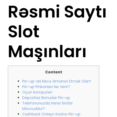
Rəsmi Saytı
Slot
Maşınları
Content
Pin-up-da Necə Əmanət Etmək Olar?
Pin-up Pinkoinləri Nə Verir?
Oyun Komputeri
Depozitsiz Bonuslar Pin-up
Telefonunuzda Hansi Slotlar
Mövcuddur?
Cashback Onlayn Kazino Pin-up