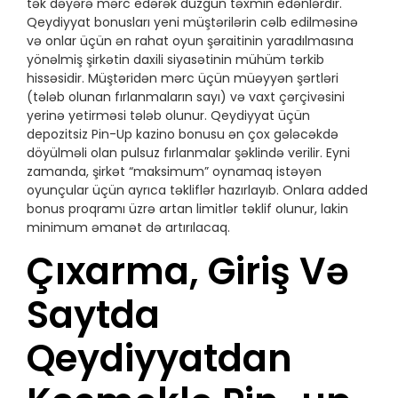
tək dəyərə mərc edərək düzgün təxmin edənlərdir.
Qeydiyyat bonusları yeni müştərilərin cəlb edilməsinə
və onlar üçün ən rahat oyun şəraitinin yaradılmasına
yönəlmiş şirkətin daxili siyasətinin mühüm tərkib
hissəsidir. Müştəridən mərc üçün müəyyən şərtləri
(tələb olunan fırlanmaların sayı) və vaxt çərçivəsini
yerinə yetirməsi tələb olunur. Qeydiyyat üçün
depozitsiz Pin-Up kazino bonusu ən çox gələcəkdə
döyülməli olan pulsuz fırlanmalar şəklində verilir. Eyni
zamanda, şirkət “maksimum” oynamaq istəyən
oyunçular üçün ayrıca təkliflər hazırlayıb. Onlara added
bonus proqramı üzrə artan limitlər təklif olunur, lakin
minimum əmanət də artırılacaq.
Çıxarma, Giriş Və
Saytda
Qeydiyyatdan