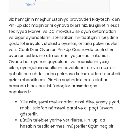
Olar?
Siz həmçinin məşhur Estoniya provayderi Playtech-dən
Pin-Up slot maşınlarını oynaya bilərsiniz. Bu şirkətin əsas
fəaliyyəti Marvel və DC mövzusu ilə oyun avtomatları
və digər əyləncələrin istehsalıdır. Tərtibatçının çeşidinə
çoxlu lotereyalar, stolüstü oyunlar, onlarla poker növləri
və s. Canlı Diler Oyunları Pin-Up Casino-da canlı diler
oyunları əsl kazino atmosferini yaşamaq imkanıdır.
Oyuna hər oyunun qaydalarını və nüanslarını yaxşı
bilən, oyunçuların suallarını cavablandıran və müxtəlif
çətinliklərin öhdəsindən gəlməyə kömək edən təcrübəli
qızlar rəhbərlik edir. Pin-Up saytındakı çoxlu slotlar
arasında blackjack istifadəçilər arasında çox
populyardır.
Xüsusilə, şəxsi məlumatlar, cinsi, ölkə, yaşayış yeri,
mobil telefon nömrəsi, parol və e-poçt ünvanı
göstərilir.
Bütün tələblər yerinə yetirilərsə, Pin-Up-da
hesabın təsdiqlənməsi müştərilər üçün heç bir