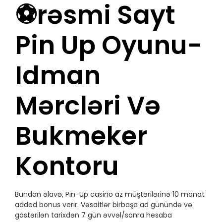
⚽rəsmi Sayt
Pin Up Oyunu-
Idman
Mərcləri Və
Bukmeker
Kontoru
Bundan əlavə, Pin-Up casino az müştərilərinə 10 manat
added bonus verir. Vəsaitlər birbaşa ad günündə və
göstərilən tarixdən 7 gün əvvəl/sonra hesaba