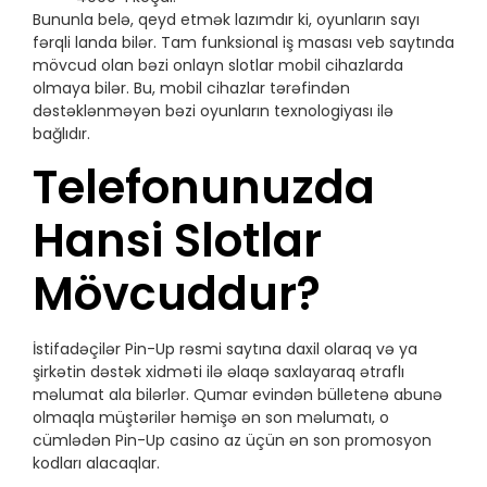
Bununla belə, qeyd etmək lazımdır ki, oyunların sayı
fərqli landa bilər. Tam funksional iş masası veb saytında
mövcud olan bəzi onlayn slotlar mobil cihazlarda
olmaya bilər. Bu, mobil cihazlar tərəfindən
dəstəklənməyən bəzi oyunların texnologiyası ilə
bağlıdır.
Telefonunuzda
Hansi Slotlar
Mövcuddur?
İstifadəçilər Pin-Up rəsmi saytına daxil olaraq və ya
şirkətin dəstək xidməti ilə əlaqə saxlayaraq ətraflı
məlumat ala bilərlər. Qumar evindən bülletenə abunə
olmaqla müştərilər həmişə ən son məlumatı, o
cümlədən Pin-Up casino az üçün ən son promosyon
kodları alacaqlar.