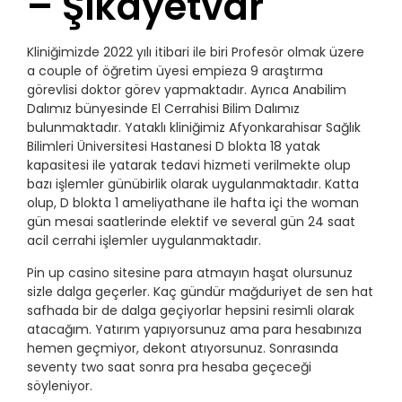
– Şikayetvar
Kliniğimizde 2022 yılı itibari ile biri Profesör olmak üzere
a couple of öğretim üyesi empieza 9 araştırma
görevlisi doktor görev yapmaktadır. Ayrıca Anabilim
Dalımız bünyesinde El Cerrahisi Bilim Dalımız
bulunmaktadır. Yataklı kliniğimiz Afyonkarahisar Sağlık
Bilimleri Üniversitesi Hastanesi D blokta 18 yatak
kapasitesi ile yatarak tedavi hizmeti verilmekte olup
bazı işlemler günübirlik olarak uygulanmaktadır. Katta
olup, D blokta 1 ameliyathane ile hafta içi the woman
gün mesai saatlerinde elektif ve several gün 24 saat
acil cerrahi işlemler uygulanmaktadır.
Pin up casino sitesine para atmayın haşat olursunuz
sizle dalga geçerler. Kaç gündür mağduriyet de sen hat
safhada bir de dalga geçiyorlar hepsini resimli olarak
atacağım. Yatırım yapıyorsunuz ama para hesabınıza
hemen geçmiyor, dekont atıyorsunuz. Sonrasında
seventy two saat sonra pra hesaba geçeceği
söyleniyor.