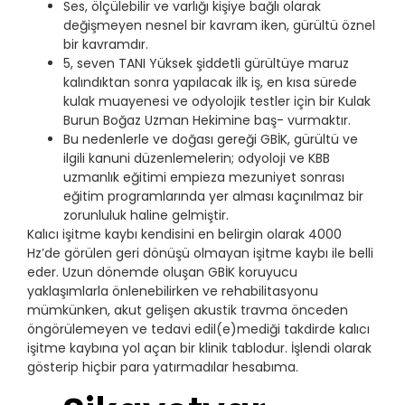
Ses, ölçülebilir ve varlığı kişiye bağlı olarak
değişmeyen nesnel bir kavram iken, gürültü öznel
bir kavramdır.
5, seven TANI Yüksek şiddetli gürültüye maruz
kalındıktan sonra yapılacak ilk iş, en kısa sürede
kulak muayenesi ve odyolojik testler için bir Kulak
Burun Boğaz Uzman Hekimine baş- vurmaktır.
Bu nedenlerle ve doğası gereği GBİK, gürültü ve
ilgili kanuni düzenlemelerin; odyoloji ve KBB
uzmanlık eğitimi empieza mezuniyet sonrası
eğitim programlarında yer alması kaçınılmaz bir
zorunluluk haline gelmiştir.
Kalıcı işitme kaybı kendisini en belirgin olarak 4000
Hz’de görülen geri dönüşü olmayan işitme kaybı ile belli
eder. Uzun dönemde oluşan GBİK koruyucu
yaklaşımlarla önlenebilirken ve rehabilitasyonu
mümkünken, akut gelişen akustik travma önceden
öngörülemeyen ve tedavi edil(e)mediği takdirde kalıcı
işitme kaybına yol açan bir klinik tablodur. İşlendi olarak
gösterip hiçbir para yatırmadılar hesabıma.