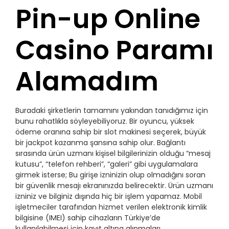
Pin-up Online
Casino Paramı
Alamadım
Buradaki şirketlerin tamamını yakından tanıdığımız için
bunu rahatlıkla söyleyebiliyoruz. Bir oyuncu, yüksek
ödeme oranına sahip bir slot makinesi seçerek, büyük
bir jackpot kazanma şansına sahip olur. Bağlantı
sırasında ürün uzmanı kişisel bilgilerinizin olduğu “mesaj
kutusu”, “telefon rehberi”, “galeri” gibi uygulamalara
girmek isterse; Bu girişe izninizin olup olmadığını soran
bir güvenlik mesajı ekranınızda belirecektir. Ürün uzmanı
izniniz ve bilginiz dışında hiç bir işlem yapamaz. Mobil
işletmeciler tarafından hizmet verilen elektronik kimlik
bilgisine (IMEI) sahip cihazların Türkiye’de
kullanılabilmesi için kayıt altına alınmaları