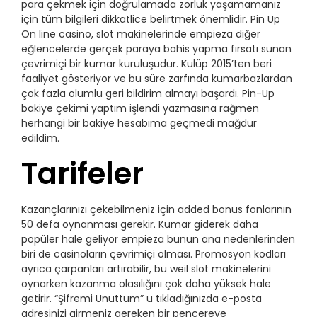
para çekmek için doğrulamada zorluk yaşamamanız
için tüm bilgileri dikkatlice belirtmek önemlidir. Pin Up
On line casino, slot makinelerinde empieza diğer
eğlencelerde gerçek paraya bahis yapma fırsatı sunan
çevrimiçi bir kumar kuruluşudur. Kulüp 2015’ten beri
faaliyet gösteriyor ve bu süre zarfında kumarbazlardan
çok fazla olumlu geri bildirim almayı başardı. Pin-Up
bakiye çekimi yaptım işlendi yazmasına rağmen
herhangi bir bakiye hesabıma geçmedi mağdur
edildim.
Tarifeler
Kazançlarınızı çekebilmeniz için added bonus fonlarının
50 defa oynanması gerekir. Kumar giderek daha
popüler hale geliyor empieza bunun ana nedenlerinden
biri de casinoların çevrimiçi olması. Promosyon kodları
ayrıca çarpanları artırabilir, bu weil slot makinelerini
oynarken kazanma olasılığını çok daha yüksek hale
getirir. “Şifremi Unuttum” u tıkladığınızda e-posta
adresinizi girmeniz gereken bir pencereye