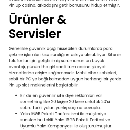
Pin up casino, arkadaşını getir bonusunu hidup etmiştir.
Ürünler &
Servisler
Genellikle güvenlik açığı hissedilen durumlarda para
çekme işlemleri kısa süreliğine askıya alınabiliyor. Sitenin
telefonlar için geliştirilmiş sürümünün en büyük
avantajı, günün the girl saati tüm casino şikayet
hizmetlerine erişim sağlamasıdır. Mobil cihaz sahipleri,
sabit bir PC’ye bağlı kalmadan uygun herhangi bir yerde
Pin up slot makinelerini başlatabilir.
Bir de en güvenilir site diye reklamları var
something like 20 kişiye 20 kere anlattık 20’si
sobre farklı yalan yanlış saçma cevapla…
Yalın 16GB Paketi Tarifesi ismi ile müşteriye
sunulan bu teklif Yalın 16GB Paketi Tarifesi ve
Uyumlu Yalın Kampanyası ile oluşturulmuştur.