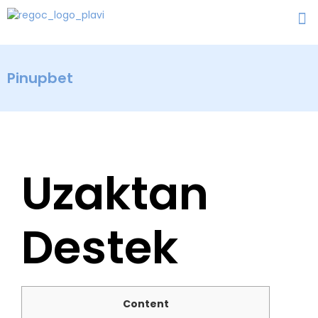
Pinupbet
Uzaktan
Destek
Content