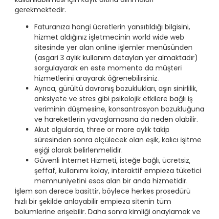
gerekmektedir.
Faturanıza hangi ücretlerin yansıtıldığı bilgisini,
hizmet aldığınız işletmecinin world wide web
sitesinde yer alan online işlemler menüsünden
(asgari 3 aylık kullanım detaylan yer almaktadır)
sorgulayarak en este momento da müşteri
hizmetlerini arayarak öğrenebilirsiniz.
Ayrıca, gürültü davranış bozuklukları, aşırı sinirlilik,
anksiyete ve stres gibi psikolojik etkilere bağlı iş
veriminin düşmesine, konsantrasyon bozukluğuna
ve hareketlerin yavaşlamasına da neden olabilir.
Akut olgularda, three or more aylık takip
süresinden sonra ölçülecek olan eşik, kalıcı işitme
eşiği olarak belirlenmelidir.
Güvenli İnternet Hizmeti, isteğe bağlı, ücretsiz,
şeffaf, kullanımı kolay, interaktif empieza tüketici
memnuniyetini esas alan bir anda hizmetidir.
İşlem son derece basittir, böylece herkes prosedürü
hızlı bir şekilde anlayabilir empieza sitenin tüm
bölümlerine erişebilir. Daha sonra kimliği onaylamak ve