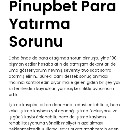
Pinupbet Para
Yatırma
Sorunu
Daha önce de para attığımda sorun olmuştu yine 100
pişman ettiler hesaba afin de atmıştım dekontları de
uma gösteriyorum neymiş seventy two saat sonra
atarmış elinin… Sürekli canlı destek sonuçlanmadı
mailinizi kontrol edin diyor maile gelen giden bir şey yok
sistemlerden kaynaklanıyormuş kesinlikle oynamam
artık.
İşitme kayıpları erken dönemde tedavi edilebilirse, hem
kalıcı işitme kaybının yol açacağı işitme fonksiyonu ve
iş gücü kaybı önlenebilir, hem de işitme kaybının
rehabilitasyonuna yönelik maliyetin azaltılması
beklenmektedir. Kullanıcı sayısını arttırmak tercih eden