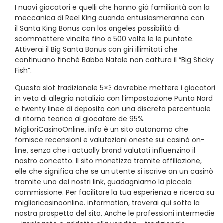
I nuovi giocatori e quelli che hanno già familiarità con la
meccanica di Reel King cuando entusiasmeranno con
il Santa King Bonus con los angeles possibilità di
scommettere vincite fino a 500 volte le le puntate.
Attiverai il Big Santa Bonus con giri illimitati che
continuano finché Babbo Natale non cattura il “Big Sticky
Fish”.
Questa slot tradizionale 5×3 dovrebbe mettere i giocatori
in veta di allegria natalizia con l’impostazione Punta Nord
e twenty linee di deposito con una discreta percentuale
di ritorno teorico al giocatore de 95%.
MiglioriCasinoOnline. info è un sito autonomo che
fornisce recensioni e valutazioni oneste sui casinò on-
line, senza che i actually brand valutati influenzino il
nostro concetto. Il sito monetizza tramite affiliazione,
elle che significa che se un utente si iscrive an un casinò
tramite uno dei nostri link, guadagniamo la piccola
commissione. Per facilitare la tua esperienza e ricerca su
miglioricasinoonline. information, troverai qui sotto la
nostra prospetto del sito. Anche le professioni intermedie