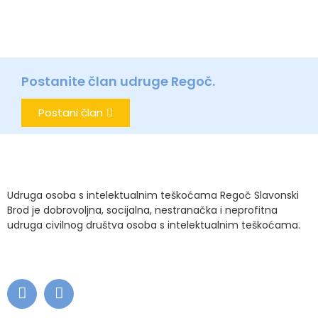
Postanite član udruge Regoč.
Postani član
Udruga osoba s intelektualnim teškoćama Regoč Slavonski
Brod je dobrovoljna, socijalna, nestranačka i neprofitna
udruga civilnog društva osoba s intelektualnim teškoćama.