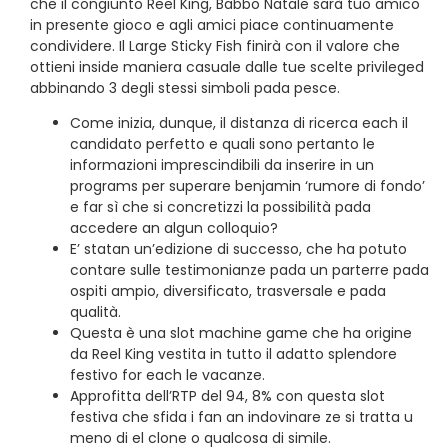
che il congiunto Reel King, Babbo Natale sarà tuo amico
in presente gioco e agli amici piace continuamente
condividere. Il Large Sticky Fish finirà con il valore che
ottieni inside maniera casuale dalle tue scelte privileged
abbinando 3 degli stessi simboli pada pesce.
Come inizia, dunque, il distanza di ricerca each il
candidato perfetto e quali sono pertanto le
informazioni imprescindibili da inserire in un
programs per superare benjamin ‘rumore di fondo’
e far sì che si concretizzi la possibilità pada
accedere an algun colloquio?
E’ statan un’edizione di successo, che ha potuto
contare sulle testimonianze pada un parterre pada
ospiti ampio, diversificato, trasversale e pada
qualità.
Questa è una slot machine game che ha origine
da Reel King vestita in tutto il adatto splendore
festivo for each le vacanze.
Approfitta dell’RTP del 94, 8% con questa slot
festiva che sfida i fan an indovinare ze si tratta u
meno di el clone o qualcosa di simile.