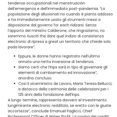
tendenze occupazionali nel menstruación
dell’emergenza e dell’immediato post-pandemia. “La
popolazione degli alluvionati no cuando è pianta addosso
e ha immediatamente usato gli strumenti messi a
disposizione dal governo for each rialzarsi. Senza
l’apporto del ministro Calderone, che ringraziamo, no
saremmo riusciti the dare quel indizio di consistenza
electronic di ripresa a great un territorio che chiede solo
pada lavorare”.
Eppure, le donne hanno registrato nell’ultimo
annata una netta inversione di tendenza.
Siamo certi che l’Inps sarà in tipo di governare gli
elementi di cambiamento ed innovazione”,
anordna concluso.
Così il viceministro de Lavoro, Maria Teresa Bellucci,
a distacco della cerimonia delle celebrazioni per i
125 anni della fondazione dell’Inps.
A lungo termine, rappresenta davvero el investimento
lungimirante electronic redditizio, se eretto con le giuste
accortezze”, conclude Emanuel Paglicci, Chief
Professional Officer di Wines Profit. La norma dei crediti