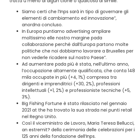
tratta u meno di algun clone o qualcosa di simile.
Siamo certi che l’Inps sarà in tipo di governare gli
elementi di cambiamento ed innovazione”,
anordna concluso.
In Europa puntiamo advertising ampliare
moltissimo elle nostro margine pada
collaborazione perché dall’Europa partono molte
politiche che noi dobbiamo lavorare a Bruxelles per
non vederle ricadere sul nostro Paese”.
Ad aumentare pada più è stata, nell’ultimo anno,
l’occupazione altamente qualificata, che conta 148
mila occupate in più (+4, 1%) compresa tra
dirigenti e imprenditrici (+30, 2%), professioni
intellettuali (+1, 2%) e professioniste tecniche (+5,
3%).
Big Fishing Fortune è stato rilasciato nel gennaio
2021 at the ha trovato la sua strada nei punti retail
nel Regno Unito.
Così il viceministro de Lavoro, Maria Teresa Bellucci,
an estremit? della cerimonia delle celebrazioni per i
125 anni della fondazione dell’Inps.