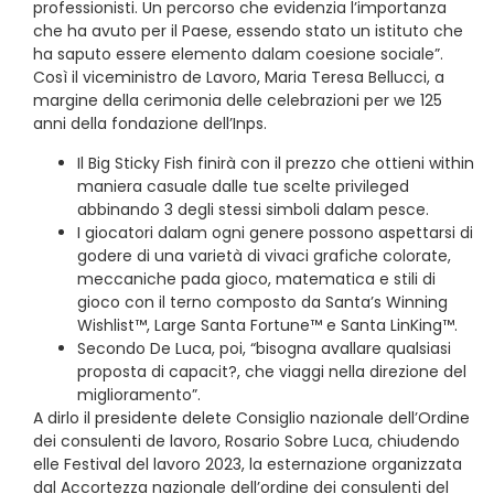
professionisti. Un percorso che evidenzia l’importanza
che ha avuto per il Paese, essendo stato un istituto che
ha saputo essere elemento dalam coesione sociale”.
Così il viceministro de Lavoro, Maria Teresa Bellucci, a
margine della cerimonia delle celebrazioni per we 125
anni della fondazione dell’Inps.
Il Big Sticky Fish finirà con il prezzo che ottieni within
maniera casuale dalle tue scelte privileged
abbinando 3 degli stessi simboli dalam pesce.
I giocatori dalam ogni genere possono aspettarsi di
godere di una varietà di vivaci grafiche colorate,
meccaniche pada gioco, matematica e stili di
gioco con il terno composto da Santa’s Winning
Wishlist™, Large Santa Fortune™ e Santa LinKing™.
Secondo De Luca, poi, “bisogna avallare qualsiasi
proposta di capacit?, che viaggi nella direzione del
miglioramento”.
A dirlo il presidente delete Consiglio nazionale dell’Ordine
dei consulenti de lavoro, Rosario Sobre Luca, chiudendo
elle Festival del lavoro 2023, la esternazione organizzata
dal Accortezza nazionale dell’ordine dei consulenti del