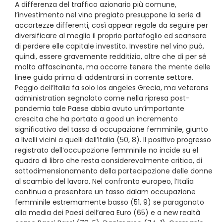
A differenza del traffico azionario più comune,
l’investimento nel vino pregiato presuppone la serie di
accortezze differenti, così appear regole da seguire per
diversificare al meglio il proprio portafoglio ed scansare
di perdere elle capitale investito. Investire nel vino può,
quindi, essere gravemente redditizio, oltre che di per sé
molto affascinante, ma occorre tenere the mente delle
linee guida prima di addentrarsi in corrente settore.
Peggio dell’Italia fa solo los angeles Grecia, ma veterans
administration segnalato come nella ripresa post-
pandemia tale Paese abbia avuto un’importante
crescita che ha portato a good un incremento
significativo del tasso di occupazione femminile, giunto
a livelli vicini a quelli dell’Italia (50, 8). Il positivo progresso
registrato dell’occupazione femminile no incide su el
quadro di libro che resta considerevolmente critico, di
sottodimensionamento della partecipazione delle donne
al scambio del lavoro. Nel confronto europeo, l’Italia
continua a presentare un tasso dalam occupazione
femminile estremamente basso (51, 9) se paragonato
alla media dei Paesi dell’area Euro (65) e a new realtà