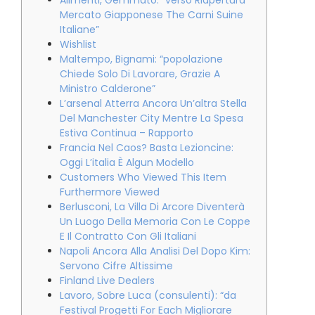
Alimenti, Gemmato: “verso Riapertura
Mercato Giapponese The Carni Suine
Italiane”
Wishlist
Maltempo, Bignami: “popolazione
Chiede Solo Di Lavorare, Grazie A
Ministro Calderone”
L’arsenal Atterra Ancora Un’altra Stella
Del Manchester City Mentre La Spesa
Estiva Continua – Rapporto
Francia Nel Caos? Basta Lezioncine:
Oggi L’italia È Algun Modello
Customers Who Viewed This Item
Furthermore Viewed
Berlusconi, La Villa Di Arcore Diventerà
Un Luogo Della Memoria Con Le Coppe
E Il Contratto Con Gli Italiani
Napoli Ancora Alla Analisi Del Dopo Kim:
Servono Cifre Altissime
Finland Live Dealers
Lavoro, Sobre Luca (consulenti): “da
Festival Progetti For Each Migliorare